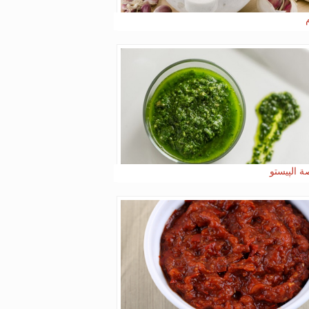
 الپيستو