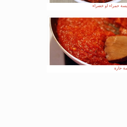
يسة حمراء او خضراء
 حارة