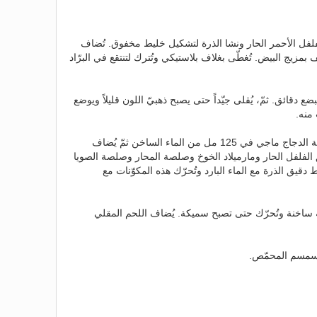
لفلفل الأحمر الحار ونشا الذرة لتشكيل خليط مخفوق. تُضاف
مزيج البيض. تُغطّى بغلاف بلاستيكي وتُترك لتنتقع في البرّاد
لبضع دقائق. ثمّ، يُقلى جيّداً حتى يصبح ذهبيّ اللون قليلاً ويوضع
منه.
في مقلاة متوسّطة الحجم، تذوّب مرقة الدجاج ماجي في 125 مل من الماء الساخن ثمّ يُضاف
 الفلفل الحار ومارميلاد الخوخ وصلصة المحار وصلصة الصويا
ط دقيق الذرة مع الماء البارد وتُحرّك هذه المكوّنات مع
اخنة وتُحرّك حتى تصبح سميكة. يُضاف اللحم المقلي
بالسمسم المحمّص.