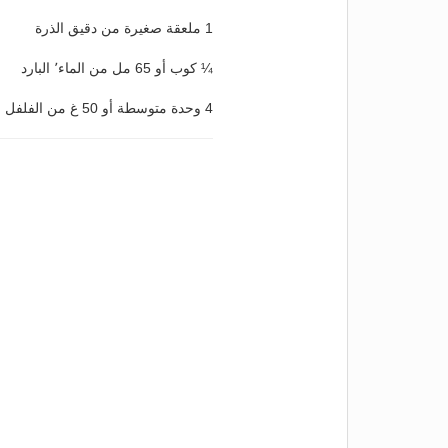
1 ملعقة صغيرة من دقيق الذرة
¼ كوب أو 65 مل من الماء٬ البارد
4 وحدة متوسطة أو 50 غ من الفلفل الحار٬ مقطّعة إلى شرائح ومُزالة البذور