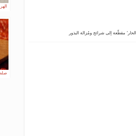
الهر
صلصة