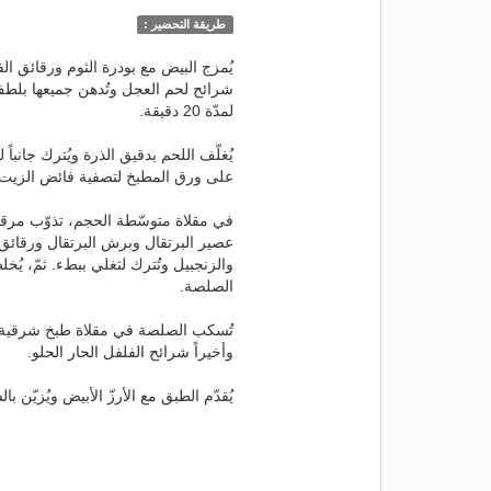
طريقة التحضير :
يُمزج البيض مع بودرة الثوم ورقائق ا
شرائح لحم العجل وتُدهن جميعها بلطف ب
لمدّة 20 دقيقة.
يُغلّف اللحم بدقيق الذرة ويُترك جانباً 
على ورق المطبخ لتصفية فائض الزيت 
عصير البرتقال وبرش البرتقال ورقائق
والزنجبيل وتُترك لتغلي ببطء. ثمّ، يُخل
الصلصة.
تُسكب الصلصة في مقلاة طبخ شرقية س
وأخيراً شرائح الفلفل الحار الحلو.
يُقدّم الطبق مع الأرزّ الأبيض ويُزيّن 