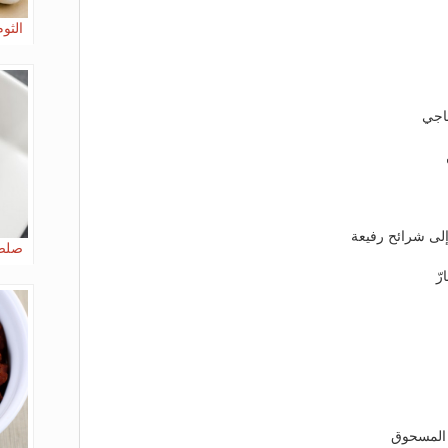
الثوم
صلصة