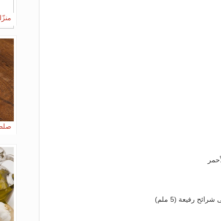
منزّل
صلصة