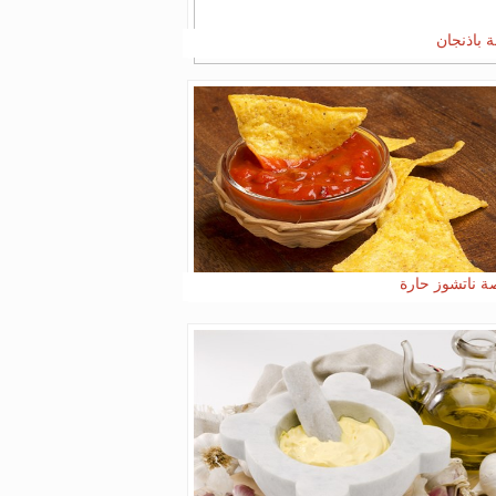
ة باذنجان
 ناتشوز حارة