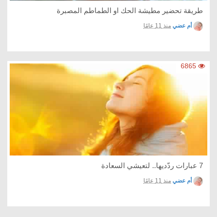
طريقة تحضير مطيشة الحك او الطماطم المصبرة
أم عضي
منذ 11 عامًا
6865
7 عبارات ردّديها.. لتعيشي السعادة​
أم عضي
منذ 11 عامًا