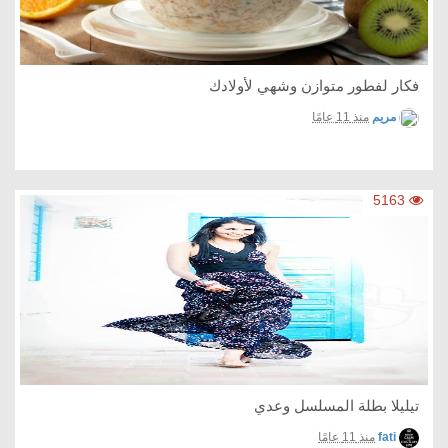
فكار لفطور متوازن وشهي لأولادك
مريم
منذ 11 عامًا
5163
تيليلا بطلة المسلسل وعدي
fati
منذ 11 عامًا