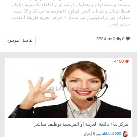
مستعد يستمع ليكم و يعطيكم فرصة ابراز الكفاءة المهنية ديالكم
فقط شباب و شابات الذين تتراوح اعمارهم ما بي 18 و 35 سنة.
معليكم غير تراسلوني راتب ممتاز + حوافز مغرية طريقة التقديم
يرجى ارس ...
5564
0
0
تفاصيل الموضوع
4450
مركز نداء باللغة العربية أو الفرنسية توظيف مباشر
abbou2003
منذ 9 أعوام