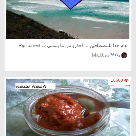
هام جدا للمصطافين … احذرو من ما يسمى ب Rip current
ولاء76
منذ 11 عامًا
16560