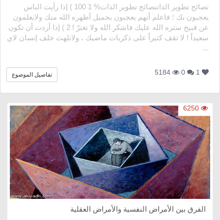
نصائح تطوير الذاتنصائح تطوير الذات% 100 1 ) إذا رأيت الناس
يعجبون بك ؛ فاعلم أنهم يعجبون بجميل أظهره الله منك ولايعلمون
عن قبيح ستره الله عليك فاشكر الله ولا تغترّ ! 2 ) إذا أردت أن تكون
سعيداً ! لا تقف كثيراً على ذكريات ماضيك ، ولاتلهث خلف إنسان لاي
...
5184
0
1
تفاصيل الموضوع
6250
الفرق بين الأمراض النفسية والأمراض العقلية