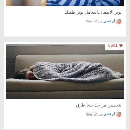
توتر الاطفال،التعامل توتر طفلك
أم عضي
منذ 12 عامًا
6501
لتحسين مزاجك ب٥ طرق
أم عضي
منذ 12 عامًا