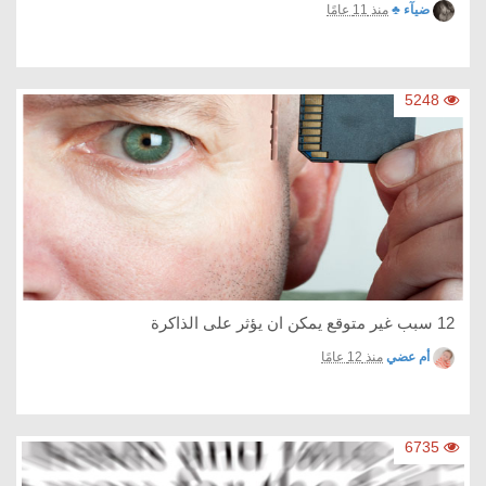
ضيآء ♣
منذ 11 عامًا
5248
12 سبب غير متوقع يمكن ان يؤثر على الذاكرة
أم عضي
منذ 12 عامًا
6735