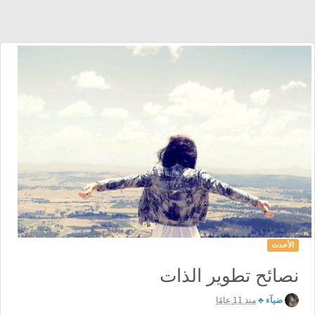
الأحدث
نصائح تطوير الذات
ضيآء ♣
منذ 11 عامًا