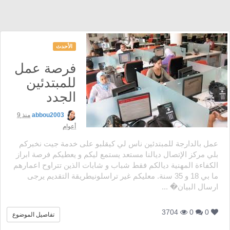
الأحدث
فرصة عمل
للمبتدئين
الجدد
abbou2003
منذ 9
أعوام
عمل بالدارجة للمبتدئين ناس لي كيقلبو على خدمة جيت نخبركم
بلي مركز الإتصال ديالنا مستعد يستمع ليكم و يعطيكم فرصة ابراز
الكفاءة المهنية ديالكم فقط شباب و شابات الذين تتراوح اعمارهم
ما بي 18 و 35 سنة. معليكم غير تراسلونيطريقة التقديم يرجى
ارسال البيان� ...
3704
0
0
تفاصيل الموضوع