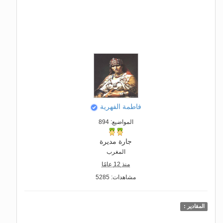
فاطمة الفهرية
المواضيع: 894
جارة مديرة
المغرب
منذ 12 عامًا
مشاهدات: 5285
المقادير :