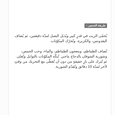
طريقة التحضير :
يُحمّى الزيت في قدرٍ كبير ويُذبَل البصل لمدّة دقيقتين، ثم يُضاف
البقدونس، والكزبرة، وتُحرّك المكوّنات.
تُضاف الطماطم، ومعجون الطماطم، والماء، وحب الحمص،
وشوربة الشوفان بالدجاج ماجي. تُنكّه المكوّنات بالتوابل وتُغلى
ثم تُترك على نارٍ خفيفةٍ من دون أن تُغطّى مع التحريك من وقتٍ
لآخر لمدّة 10 دقائق وتُقدّم الشوربة.