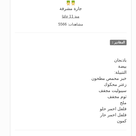
جارة مشرفة
منذ 11 عامًا
مشاهدات: 5566
المقادير :
باذنجان
بيضة
التتبيلة:
خبز محمص مطحون
زعتر محكوك
سيبوليت مجفف
ثوم مجفف
ملح
فلفل احمر حلو
فلفل احمر حار
كمون