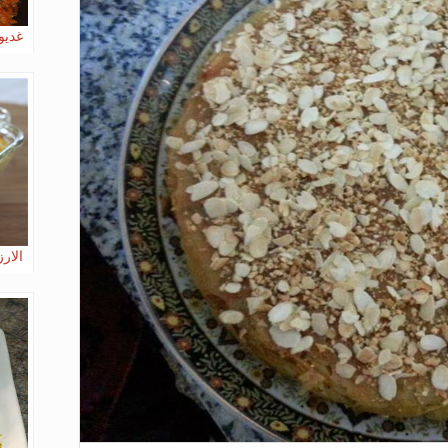
غديو
الارز