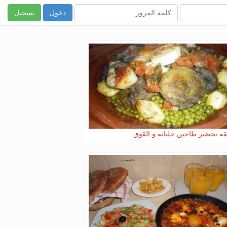
تسجيل
ة تحضير طاجين جلبانة و القوق