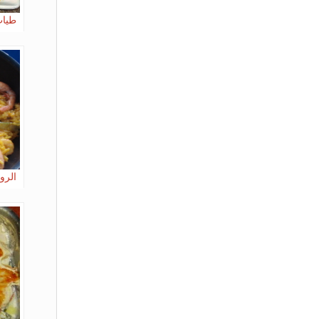
طياب
الرو