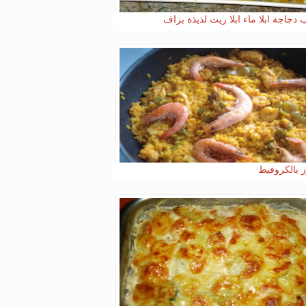
 دجاجة ابلا ماء ابلا زيت لذيذة بزاف
ز بالكروفيط