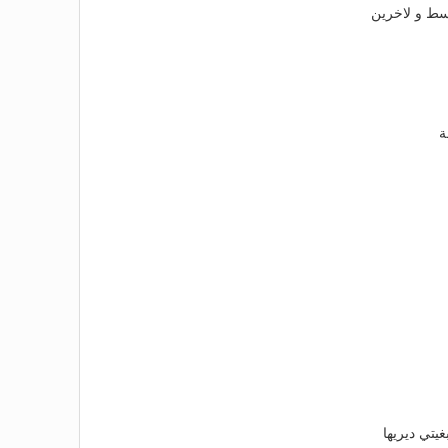
ة
يتي ديريها