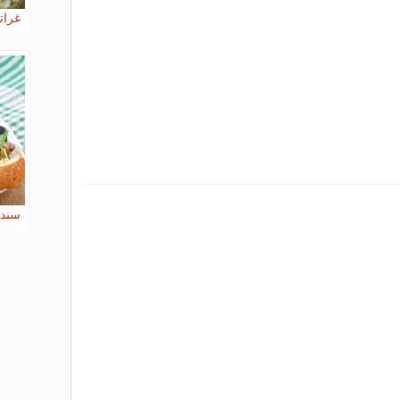
غرات
سندو