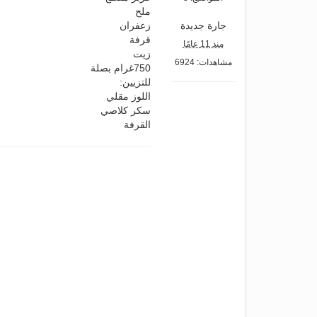
ملح
جارة جديدة
زعفران
قرفة
منذ 11 عامًا
زيت
مشاهدات: 6924
750غرام بصلة
للتزيين:
اللوز مقلي
سكر كلاصي
القرفة