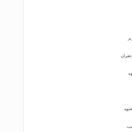
بر
عفران
وه
حنوه
بت