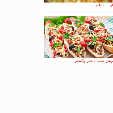
ان البطاطس
يش ستيك بالجبن والفطر