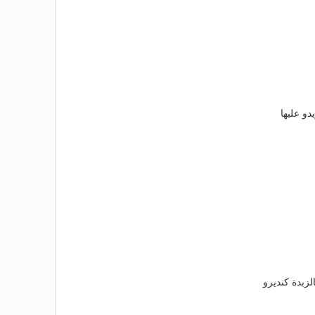
دو عليها
لزبدة كنديرو