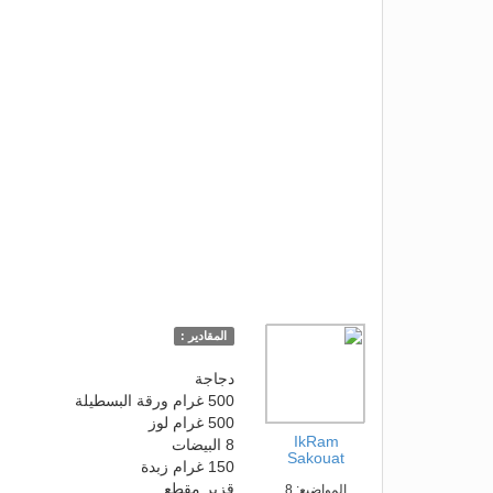
المقادير :
دجاجة
500 غرام ورقة البسطيلة
500 غرام لوز
IkRam
8 البيضات
Sakouat
150 غرام زبدة
قزبر مقطع
المواضيع: 8