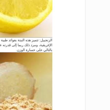
الزنجبيل: تتميز هذه النبتة بفوائد طب
الإغريقية، ومرد ذلك ربما إلى قدرته 
بالتالي على خسارة الوزن.