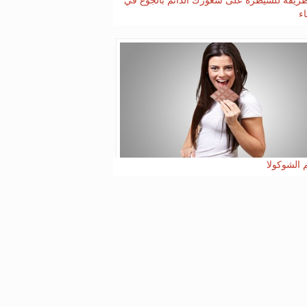
 طريقة للسيطرة على شعورك الدائم بالجوع في
اء
 الشوكولا