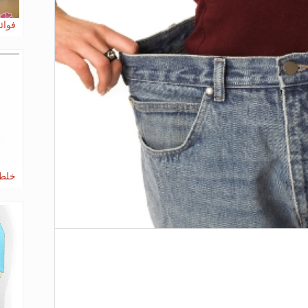
فوائ
خلطة