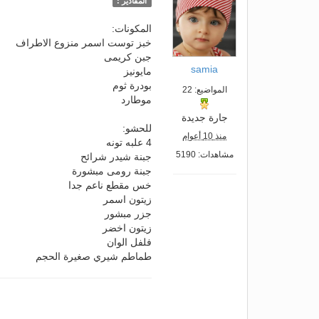
المقادير :
المكونات:
خبز توست اسمر منزوع الاطراف
جبن كريمى
samia
مايونيز
بودرة ثوم
المواضيع: 22
موطارد
جارة جديدة
للحشو:
منذ 10 أعوام
4 علبه تونه
مشاهدات: 5190
جبنة شيدر شرائح
جبنة رومى مبشورة
خس مقطع ناعم جدا
زيتون اسمر
جزر مبشور
زيتون اخضر
فلفل الوان
طماطم شيري صغيرة الحجم