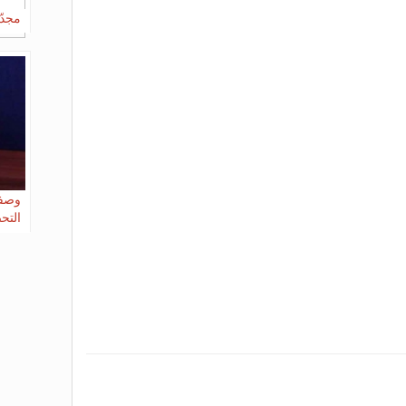
مجدّ
وصفة
التح