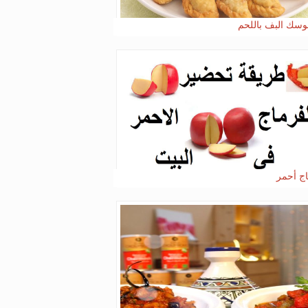
سك البف باللحم
ج أحمر