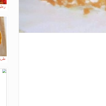
زعلو
طريق