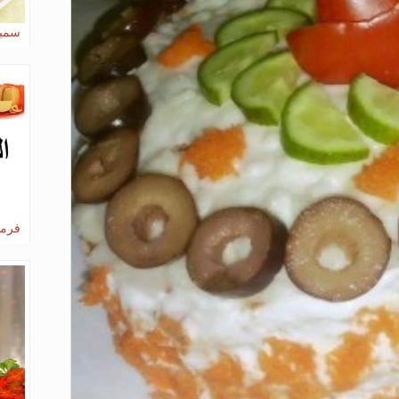
سمبو
فرما