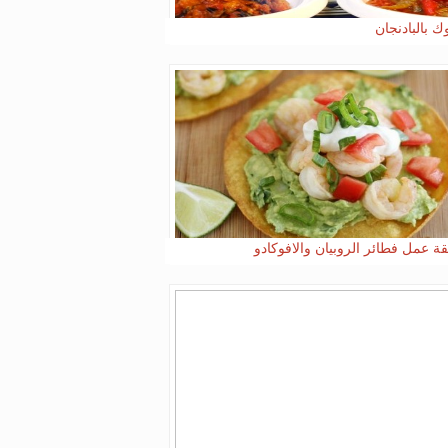
ك بالبادنجان
ة عمل فطائر الروبيان والافوكادو