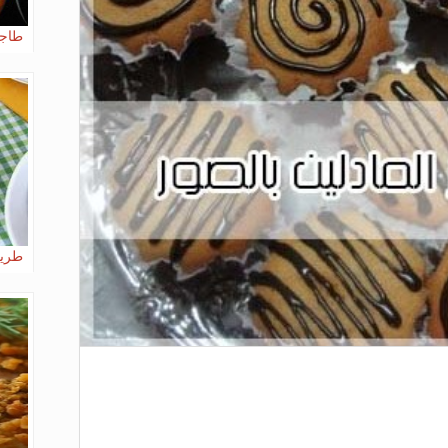
طاجي
طريق