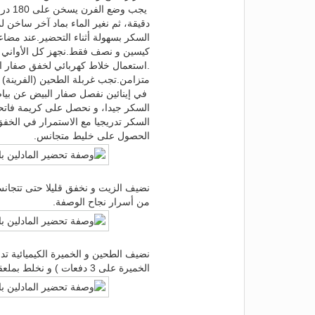
السكر بسهولة أثناء التحضير.عند مضاعف
.استعمال خلاط كهربائي لخفق صفار ا
متزامن.تجب غربلة الطحين (الفرينة) ق
السكر جيدا، و نحصل على كريمة فاتحة 
السكر تدريجيا مع الاستمرار في الخف
الحصول على خليط متجانس.
نضيف الزيت و نخفق قليلا حتى تتجان
من أسرار نجاح الوصفة.
نضيف الطحين و الخميرة الكيميائية ت
الخميرة على 3 دفعات ) و نخلط بملعقة خشبية برفق من الأسفل للأعلى.