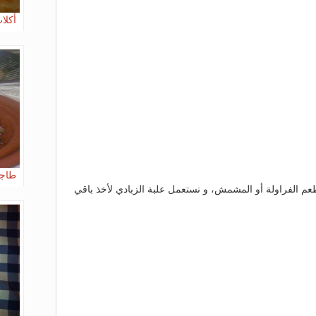
أكلا
طاجي
عم الفراولة أو المشمش، و نستعمل علبة الزبادي لأخذ باقي