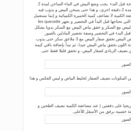
يجب وضع الفرن يسخن على 180 درجة قبل البدء .يجب وضع البيض في الماء الساخن لمدة 2
دقيقة، ثم نغير الماء بماد آخر ساخن لمدة 2 دقيقة اخرى، و هذا حتى يسخن البيض و يذوب فيه
ة الكمية لا نضاعف كمية الخميرة الكميائية و إنما نستعمل
كيسين و نصف فقط.نجهز كل الأواني التي نحتاجها قبل البدأ في التحضير و نجهز les quecette
لبيض مع السكر و خفق بياض البيض مع السكر يدويا بشكل
بل البدء في التحضير.وصفة تحضير المادلين بالصور :
في إينائين نفصل صفار البيض عن بياض البيض.نخفق صفار البيض مع 3 ملاعق سكر حتى يذوب
اللون.نخفق بياض البيض جيدا، ثم نبدأ بإضافة باقي كيمة
ق.نضيف الزبادي لصفار البيض، و نخفق قليلا فقط حتى
س المكونات.نضيف الصفار لخليط البياض و ليس العكس و هذا
دريجيا على دفعتين ( عند مضاعفة الكمية نضيف الطحين و