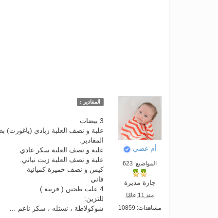
المقادير :
3 بيضات
علبة و نصف العلبة زبادي (ياغورت) بط
المقادير.
أم عضي
علبة و نصف العلبة سكر عادي.
علبة و نصف العلبة زيت نباتي.
المواضيع: 623
كيس و نصف خميرة كميائية
فاني
جارة مديرة
4 علب طحين ( فرينة )
منذ 11 عامًا
للتزين:
مشاهدات: 10859
شوكولاطة ، نستله ، سكر ناعم …