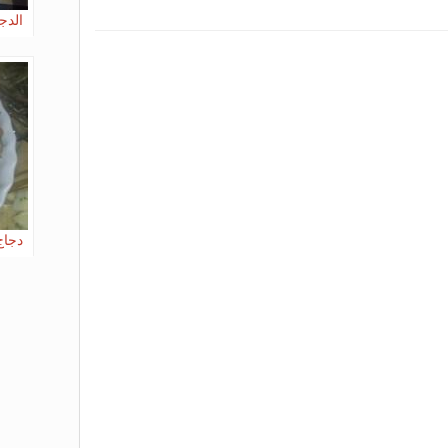
الدج
دجاج