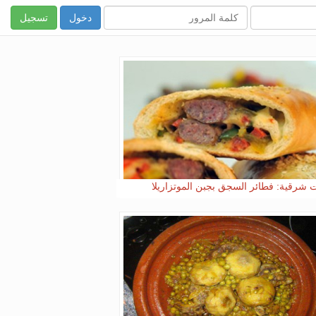
تسجيل
ت شرقية: فطائر السجق بجبن الموتزاريلا