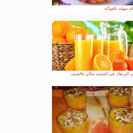
 سهلة بالفواكه
 البرتقال في المجمد مثالي فالصيف