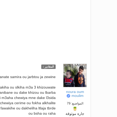
المقادير :
kanate samira ou jarbtou ja zewine
nakiha ou slkiha m3a 3 khizouwate
noura oum
 janibane ou dake khizou ou lbarba
moulim
lti m3aha chewiya mne dake l3sida
 chewiya cerime ou fokha alkhalite
المواضيع: 79
 fawakihe ou dakheliha ltlaja tbrde
ou bsha ou raha
جارة موثوقة