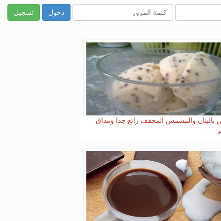
تسجيل
 بالبنان والمشمش المجفف رائع جدا ومداق
ر