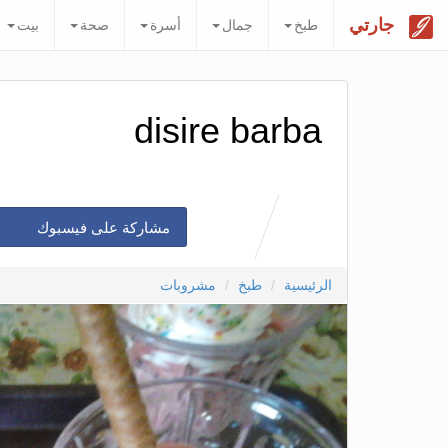
جارتي
طبخ
جمال
أسرة
صحة
بيت
disire barba
مشاركة على فيسبوك
الرئيسية
طبخ
مشروبات