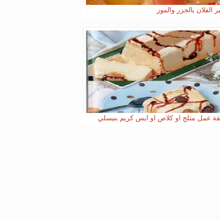
ر الفلان بالجزر والموز
ة عمل مثلج او كلاص او ايس كريم بنيسلي