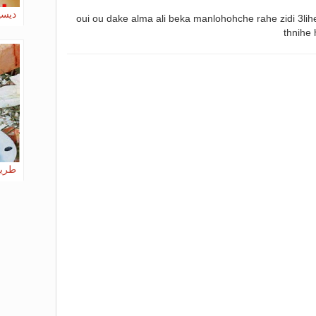
ديسي
oui ou dake alma ali beka manlohohche rahe zidi 3lih
thnihe
طريق