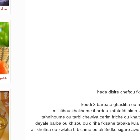
سلطة
عصير
hada disire cheftou f
koudi 2 barbate ghasliha ou 
mli itibou khalihome ibardou kathtafdi blma
tahnihoume ou tarbi chewiya cerim friche ou kha
deyale barba ou khizou ou diriha fkisane tabaka lwla
ali kheltna ou zwkiha b blcrime ou ali 3ndke sigare awe