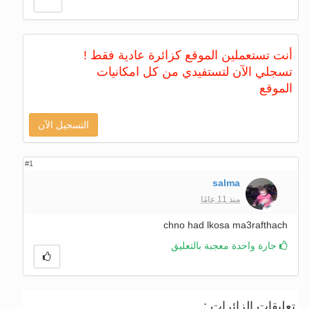
أنت تستعملين الموقع كزائرة عادية فقط !
تسجلي الآن لتستفيدي من كل امكانيات
الموقع
التسجيل الآن
#1
salma
منذ 11 عامًا
chno had lkosa ma3rafthach
جارة واحدة معجبة بالتعليق
تعليقات الزائرات :