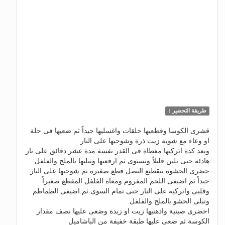
طريقة التحضير :
قشرى الكوسا وقطعيها حلقات واغسليها جيداً ثم ضعيها فى حلة
او وعاء مع شوية زيت ذرة وشوحيها على النار
وبعد كدة اتركيها مغطاة فى القدر نفسة مدة عشر دقائق على نار
هادئة حتى تلين قليلاً وتستوى ثم ارفعيها وتبليها بالملح والفلفل
حضرى الحشوة بتقطيع البصل قطع صغيرة ثم شوحيها على النار
جيداً ثم اضيفى اللحم المفروم ومعاه الفلفل المقطع صغيراً
وقلبى واتركيه على النار حتى تمام السوى ثم اضيفى الطماطم
وتبلى الحشو بالملح والفلفل
احضرى صينية وادهنيها زيت او زبدة وضعى عليها نصف مقدار
الكوسة ثم ضعى عليها طبقة خفيفة من الباشاميل