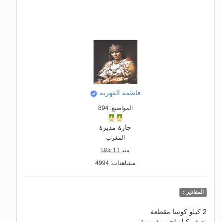
فاطمة الفهرية
المواضيع: 894
جارة مديرة
المغرب
منذ 11 عامًا
مشاهدات: 4994
المقادير :
2 كيلو كوسا مقطعة
نصف كيلو لحم مفرومة