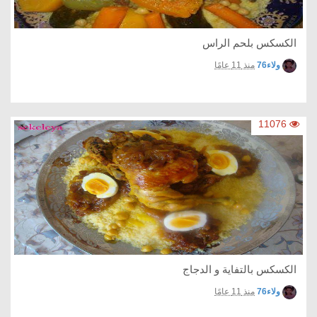
الكسكس بلحم الراس
ولاء76
منذ 11 عامًا
11076
الكسكس بالتفاية و الدجاج
ولاء76
منذ 11 عامًا