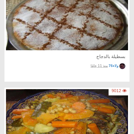
بسطيلة بالدجاج
ولاء76
منذ 11 عامًا
9012