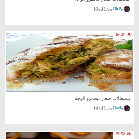
ولاء76
منذ 11 عامًا
6600
بسيطلات صغار تيحمرو الوجه
ولاء76
منذ 11 عامًا
6068