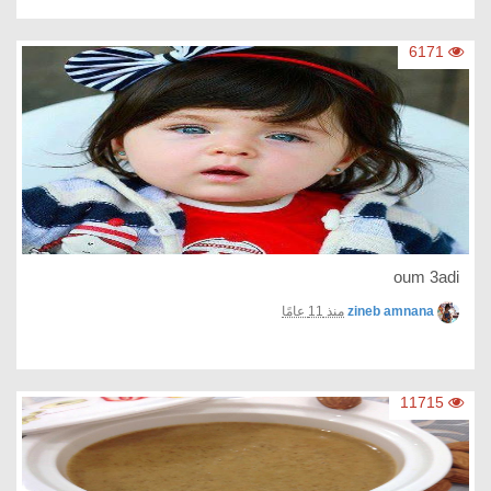
6171
oum 3adi
zineb amnana
منذ 11 عامًا
11715