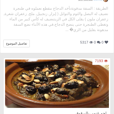
الطريقة : السفة مدفونةنأخد الدجاج مقطع نعملوه في طنجرة
نضيف له البصل والثوم والتوابل ( إبزار, زنجبيل, ملح, زعفران شعرة,
زعفران ملون ) يقلى الكل في الزيتنضيف له كأس كبير من الماء
وتغطى الطنجرة حتى ينضج الدجاج.في هذه الأثناء نضع السفة
مدهونة بقليل من الزي� ...
5317
0
0
تفاصيل الموضوع
7193
لحم غنمي بالبرقوق