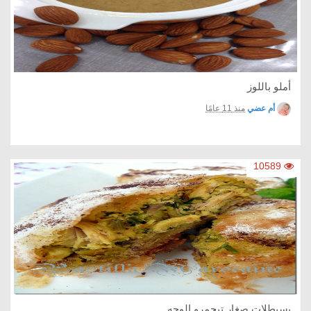
أملو باللوز
أم عضي
منذ 11 عامًا
10589
بسيطلات صغار تيحمرو الوجه