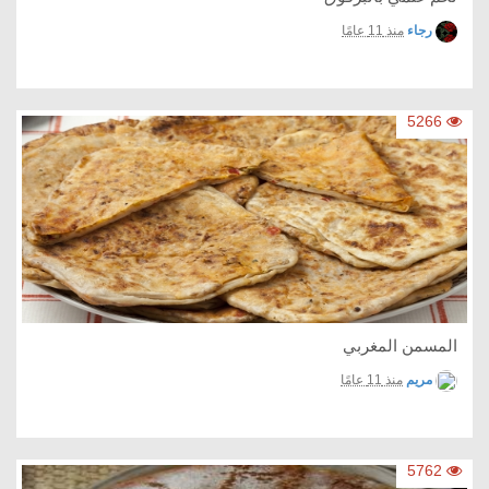
رجاء
منذ 11 عامًا
5266
المسمن المغربي
مريم
منذ 11 عامًا
5762