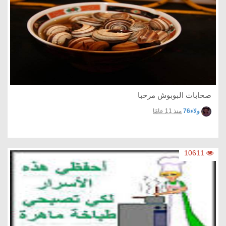
صحابات البوبوش مرحبا
ولاء76
منذ 11 عامًا
10611