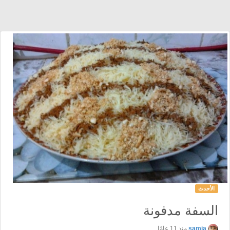
الأحدث
السفة مدفونة
samia
منذ 11 عامًا