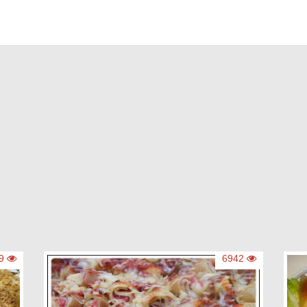
14949
6942