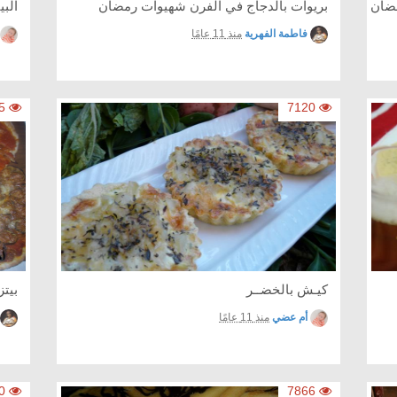
ضان
بريوات بالدجاج في الفرن شهيوات رمضان
البي
فاطمة الفهرية
منذ 11 عامًا
9995
7120
كيـش بالخضــر
بيت
أم عضي
منذ 11 عامًا
8350
7866