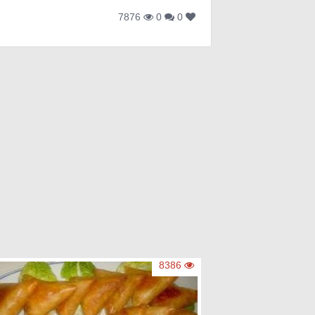
7876
0
0
8386