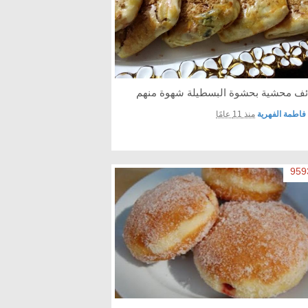
ئف محشية بحشوة البسطيلة شهوة منهم
فاطمة الفهرية
منذ 11 عامًا