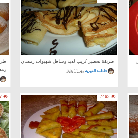
ن
طريقة تحضير كريب لذيذ وساهل شهيوات رمضان
طري
رمض
فاطمة الفهرية
منذ 11 عامًا
10927
7463