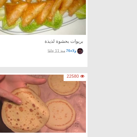
بريوات بحشوة لذيذة
ولاء76
منذ 11 عامًا
22580