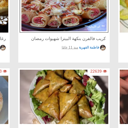
كريب فالفرن بنكهة البيتزا شهيوات رمضان
رغا
فاطمة الفهرية
منذ 11 عامًا
9593
22639