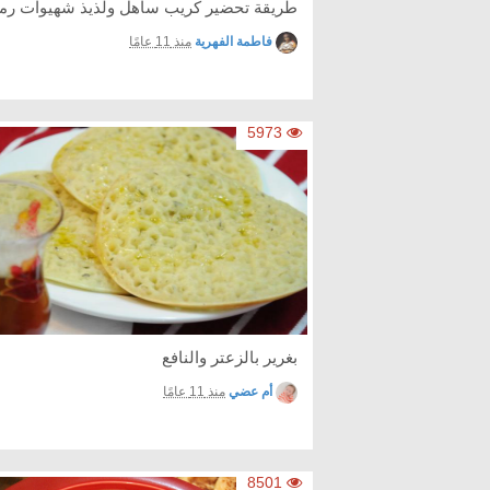
طريقة تحضير كريب ساهل ولذيذ شهيوات رم
فاطمة الفهرية
منذ 11 عامًا
5973
بغرير بالزعتر والنافع
أم عضي
منذ 11 عامًا
8501