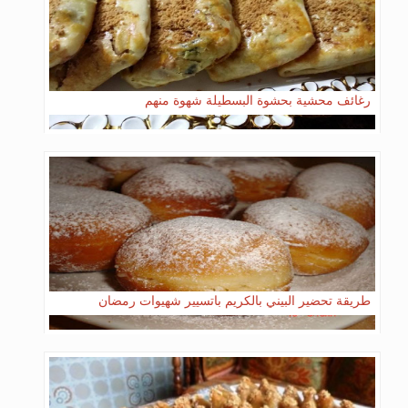
رغائف محشية بحشوة البسطيلة شهوة منهم
طريقة تحضير البيني بالكريم باتسيير شهيوات رمضان