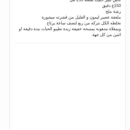
150غ دقيق
رشة ملح
ملعقة عصير ليمون و القليل من قشرته مبشورة
نخلطه الكل نتركه من ربع لنصف ساعة يرتاح
وبمقلاة مدهونة بمسحة خفيفة زبدة نطيبو الحبات مدة دقيقة او
اثنين من كل جهة