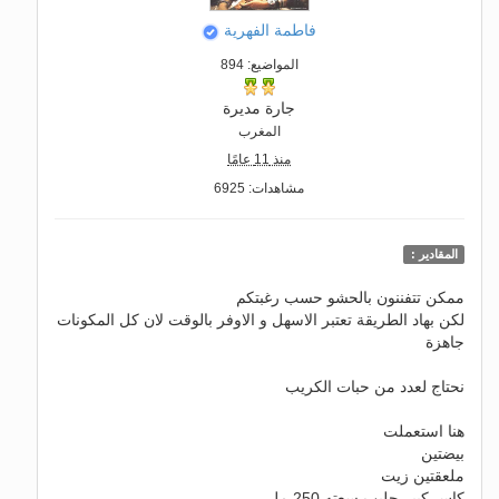
فاطمة الفهرية
المواضيع: 894
جارة مديرة
المغرب
منذ 11 عامًا
مشاهدات: 6925
المقادير :
ممكن تتفننون بالحشو حسب رغبتكم
لكن بهاد الطريقة تعتبر الاسهل و الاوفر بالوقت لان كل المكونات
جاهزة
نحتاج لعدد من حبات الكريب
هنا استعملت
بيضتين
ملعقتين زيت
كاس كبير حليب سعته 250 مل