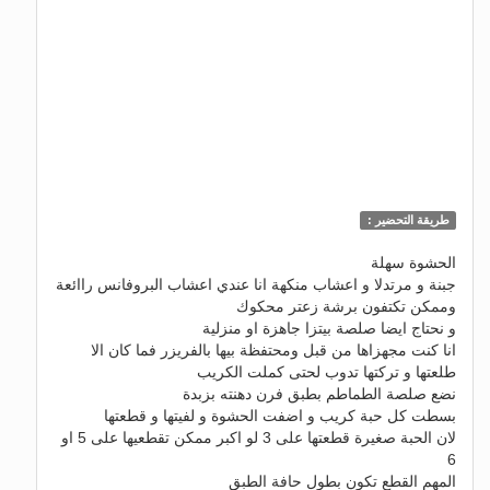
طريقة التحضير :
الحشوة سهلة
جبنة و مرتدلا و اعشاب منكهة انا عندي اعشاب البروفانس راائعة
وممكن تكتفون برشة زعتر محكوك
و نحتاج ايضا صلصة بيتزا جاهزة او منزلية
انا كنت مجهزاها من قبل ومحتفظة بيها بالفريزر فما كان الا
طلعتها و تركتها تدوب لحتى كملت الكريب
نضع صلصة الطماطم بطبق فرن دهنته بزبدة
بسطت كل حبة كريب و اضفت الحشوة و لفيتها و قطعتها
لان الحبة صغيرة قطعتها على 3 لو اكبر ممكن تقطعيها على 5 او
6
المهم القطع تكون بطول حافة الطبق