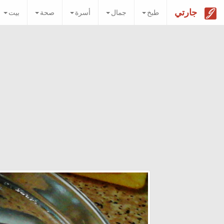
جارتي
طبخ
جمال
أسرة
صحة
بيت