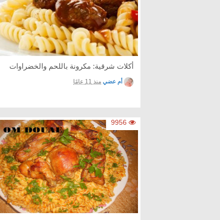
أكلات شرقية: مكرونة باللحم والخضراوات
أم عضي
منذ 11 عامًا
9956