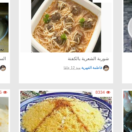
شوربة الشعرية بالكفتة
الس
فاطمة الفهرية
منذ 12 عامًا
6036
8334