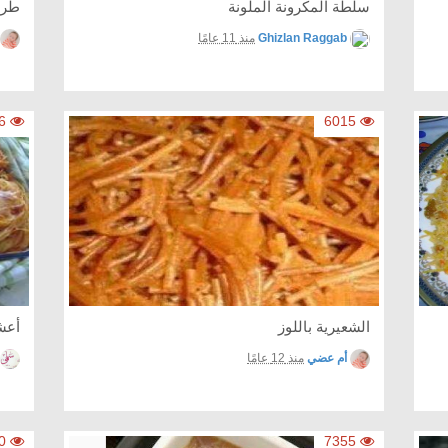
سلطة المكرونة الملونة
طري
Ghizlan Raggab
منذ 11 عامًا
7846
6015
الشعيرية باللوز
أعش
أم عضي
منذ 12 عامًا
8380
7355