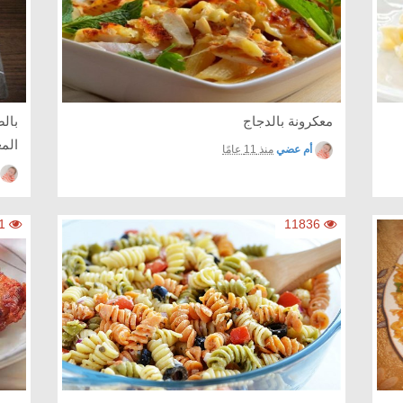
معكرونة بالدجاج
بال
الم
أم عضي
منذ 11 عامًا
9611
11836