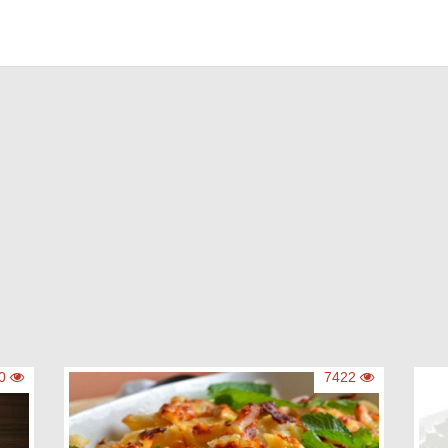
13780
7422