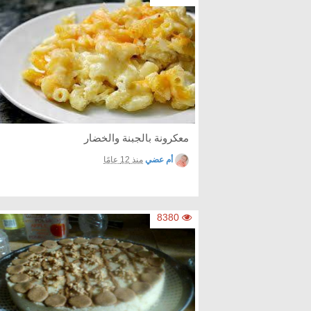
معكرونة بالجبنة والخضار
أم عضي
منذ 12 عامًا
8380