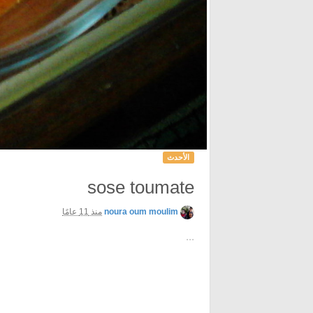
الأحدث
sose toumate
noura oum moulim
منذ 11 عامًا
...