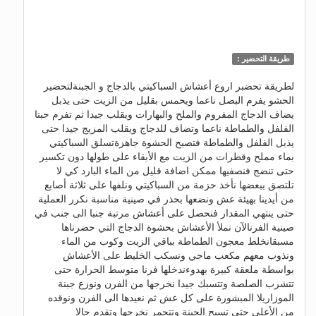
طريقة التحضير :
لطريقة تحضبر اروع أعشاش السباكيتي بالدجاج و الجبنةلتحضير
الحشو يفرم البصل ناعما ويحمس بقليل من الزيت حتى يذبل
يضاف الدجاج المفروم والملح والبهارات ويقلب جيدا ثم تفرم حبتا
الفلفل والطماطة ناعما وتضاف للدجاج ويقلب المزيج جيدا حتى
يذبل الفلفل والطماطة فتصبح الحشوة جاهزةتسلق السباكيتي
بماء مملح وقطرات من الزيت مع الأبقاء على طولها دون تكسير
حتى تنضج فنصفيها ممكن اضافة قليل من الماء البارد كي لا
تلتصق ببعضها نأخذ حزمة من السباكيتي ونلفها على ثلاثة أصابع
من أيدينا بهيئة عش ونضعها بحذر في صينية مناسبة نكرر العملية
حتى ينتهي المقدار فنحصل على أعشاش مرتبة جنبا الى جنب في
صينية الفرنالآن نملأ الأعشاش بحشوة الدجاج التي حضرناها
مسبقانخلط معجون الطماطة بباقي الزيت وكوب من الماء
ونذوب معهم مكعب ماجي ونسكب الخليط على الأعشاش
بواسطة ملعقة كبيرة بهدوءندخلها فرنا متوسط الحرارة حتى
تتشرب الصلصة وتتسبك جيدا نخرجها من الفرن ونوزع جبنة
الموزاريلا المبشورة على كل عش ثم نعيدها الى الفرن ونوقده
من الأعلى حتى تسيح الجبنة وتتحمر نخرجها وتقدم حالا