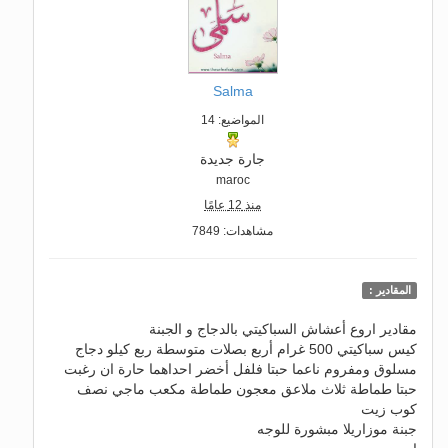
Salma
المواضيع: 14
جارة جديدة
maroc
منذ 12 عامًا
مشاهدات: 7849
المقادير :
مقادير اروع أعشاش السباكيتي بالدجاج و الجبنة
كيس سباكيتي 500 غرام أربع بصلات متوسطة ربع كيلو دجاج
مسلوق ومفروم ناعما حبتا فلفل أخضر احداهما حارة ان رغبت
حبتا طماطة ثلاث ملاعق معجون طماطة مكعب ماجي نصف
كوب زيت
جبنة موزاريلا مبشورة للوجه