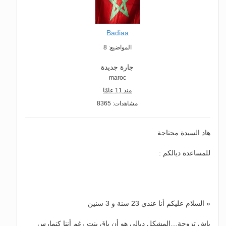
Badiaa
المواضيع: 8
جارة جديدة
maroc
منذ 11 عامًا
مشاهدات: 8365
هاد السيدة محتاجة
للمساعدة ديالكم :
« السلام عليكم أنا عندي 23 سنة و 3 سنين
باش تزوجة…المشكل ديالي هو أن باق بنت رغم أننا كنمارس