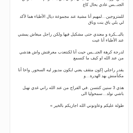
الجنـ.ـس عادي بحال كاع
للمتزوجين…لمهيم أنا مشية عند مجموعة ديال الأطباء هما لأكد
لي بلي باق بنت وباق
بالبـ.ـكرة و معندي حتى مشكيل فيها.ولكن راجل مبغاش يمشي
عند الأطباء أنا عيت
لدرجة كرهة الجنـ.ـس حيت أنا لكنتعدب معرفتش واش هذشي
من عند الله او كيف ما كنسمع
يقدر راجلي إكون متقف يعني ايكون مديور ليه السحور, واخا أنا
مكنأمنش بهد الهدرة…و
هذي 3 سنين كنتسن .في الفراج من عند الله راني غدي نهبل
باشي نولد…سمحوليا الى
طولة عليكم وعاونوني الله اجازيكم بالخير »