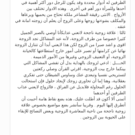
الطرفين له أدوار محددة وقد يكون للرجل دور أكثر أهمية في
أحدها وللمرأة دور أهم في أخرى . وهذه الادوار تختلف بين
الأزواج . الانثى رقيقة المشاعر ملكة تحتاج من يحميها ويرعاها
والمكلف بشوءنها زوجها وعلى الزوج أن يعلم أن زوجته امانة في
عنقه .
ثالثا : علاقة زوجية ناجحة لاتعني عذابكأنا أوصي بالصبر الجميل
كثيرا خصوصا من طرف الزوجة، لأنه عند المشاكل تجد الزوجة
اقوى و اشد صبرا من الزوج لكن هذا لايعني أبدا أن تتنازل الزوجة
نهائيا عن كرامتها أو تصبر على أمور خارج استطاعتها كالخيانة
الزوجية، أو التعنيف الزوجي وغيرها من الأمور الذميمة .
الحــــل : ادعي لزوجك بالهداية بدل أن تفشي المشاكل التي
بينكما خارج بيت الزوجية، اقرئي القرآن وصلي ركعتين
لتستريحي نفسيا وتبعدي عنك وساوس الشيطان حتى تفكري
بعقلانية، وهنا إما أن تحاوري زوجك لإيجاد حلول فإن استحالت
الحلول رغم المحاولة فلابديل عن الفراق ، فالزواج لايعني عذاب
الطرفين أو أحدهما
أتمنى ألا أكون قد أطلت عليك، هذه بضع نقاط هامة أحببت أن
أتطرق إليها اليوم . وقريبا سأنشر بضع مواضيع بخصوص علاقة
زوجية ناجحة من ناحية المعاشرة الزوجية وبعض النصائح للإبقاء
على الحيوية بين الزوجين .