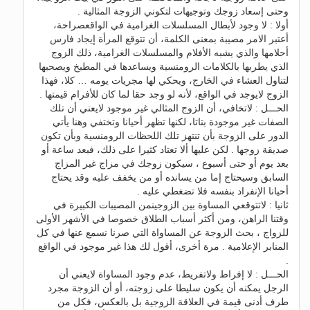
وحتى إسعاد زوجك وتوجيهات لتكوني الزوجة المثالية .
أولا : لا وجود لأبطال المسلسلات الغرامية في الواقعصراحة،
أعتبر الامر مصيبة بمعنى الكلمة، أن تتوقع المرأة إيجاد فارس
أحلامها والذي يشبه الأفلام والمسلسلات الغرامية، ذلك الزوج
الذي يطربها بالكلامات الرومنسية ويساعدها في المطبخ ويصحبها
لتناول العشاء في الخارج، ويحكي لها مجريات يومه … كلا، فهذا
الزوج لايوجد في الواقع، لأنه لو وجد حقا لما كان للأفرام قيمتها .
الحـــل : لاتخافي، أن الزوج المثالي غير موجود لايعني أن تلك
الصفات غير موجودة بتاتا، لكنها تظهر أحيانا وتختفي وهنا يأتي
الدور على الزوجة بأن تنتهز تلك اللحظات الرومنسية وبأن تكون
صديقة زوجها . لكن عليها ألا تعتاد كثيرا على ذلك، فبعد ساعة أو
بعد يوم أو حتى أسبوع ، سيكون زوجك في مزاج غير المزاج
السابق وسيحتاج إما من يسانده أو من يخفف عليه وقد يحتاج
أحيانا الإنفراد بنفسه فلا تضغطي عليه .
ثانيا : لاتتوقعي المساوة بين الزوجينمن المصيبات الكبيرة في
وقتنا الراهن، ومن أكثر أسباب الطلاق خصوصا في الأشهر الأولى
للزواج ، بحث الزوجة عن المساواة التي صرنا نسمع عنها في كل
المنابر الإعلامية . مرة أخرى، أقول لك هذا غير موجود في الواقع
.
الحـــل : لا إفراط ولاتفريط، عدم وجود المساواة لايعني أن
الرجل يمكنه أن يكون سليطا على زوجته، أو أن الزوجة مجرد
طرف أدنى قيمة في العلاقة الزوجية بل بالعكس، فكل من