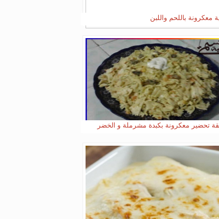
ة معكرونة باللحم واللبن
ة تحضير معكرونة بكبدة مشرملة و الخضر