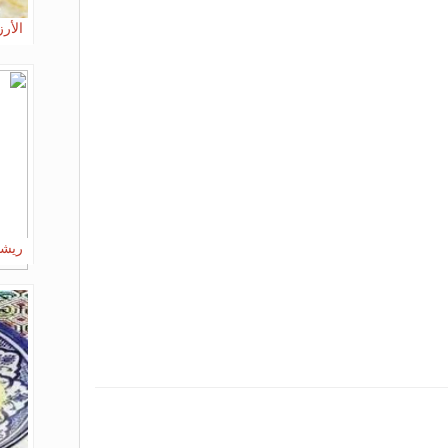
الأرز
ريشت