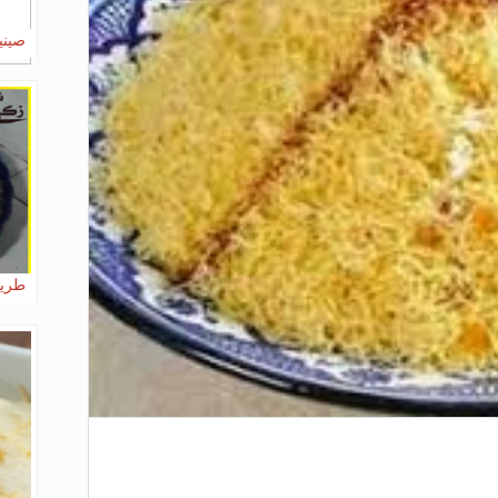
صيني
طريق