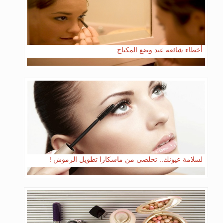
أخطاء شائعة عند وضع المكياج
لسلامة عيونك.. تخلصي من ماسكارا تطويل الرموش !