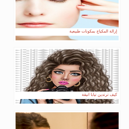
إزالة المكياج بمكونات طبيعية
كيف ترتدين تيابا انيقة