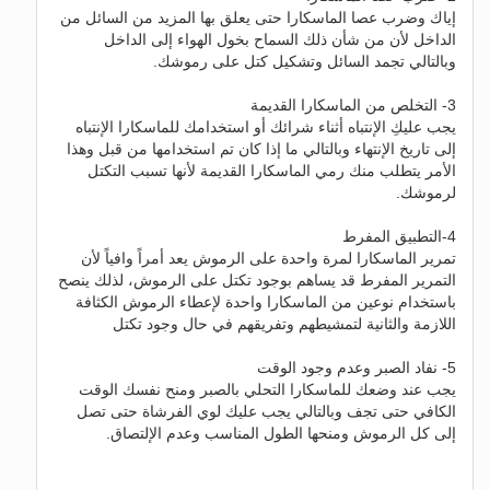
إياك وضرب عصا الماسكارا حتى يعلق بها المزيد من السائل من
الداخل لأن من شأن ذلك السماح بخول الهواء إلى الداخل
وبالتالي تجمد السائل وتشكيل كتل على رموشك.
3- التخلص من الماسكارا القديمة
يجب عليكِ الإنتباه أثناء شرائك أو استخدامك للماسكارا الإنتباه
إلى تاريخ الإنتهاء وبالتالي ما إذا كان تم استخدامها من قبل وهذا
الأمر يتطلب منك رمي الماسكارا القديمة لأنها تسبب التكتل
لرموشك.
4-التطبيق المفرط
تمرير الماسكارا لمرة واحدة على الرموش يعد أمراً وافياً لأن
التمرير المفرط قد يساهم بوجود تكتل على الرموش، لذلك ينصح
باستخدام نوعين من الماسكارا واحدة لإعطاء الرموش الكثافة
اللازمة والثانية لتمشيطهم وتفريقهم في حال وجود تكتل
5- نفاد الصبر وعدم وجود الوقت
يجب عند وضعك للماسكارا التحلي بالصبر ومنح نفسك الوقت
الكافي حتى تجف وبالتالي يجب عليك لوي الفرشاة حتى تصل
إلى كل الرموش ومنحها الطول المناسب وعدم الإلتصاق.