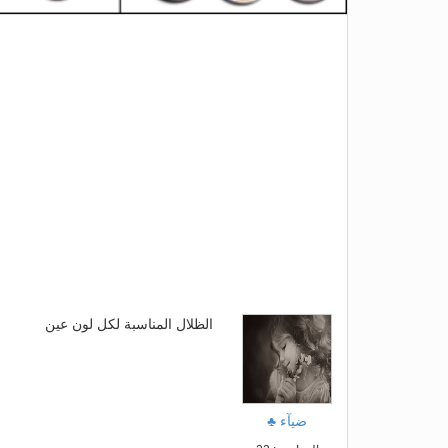
الظلال المناسبة لكل لون عين
ضيآء ♣