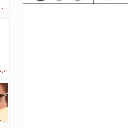
3 خدع تجميلية كي يبدو وجهك أنحف
تعرف