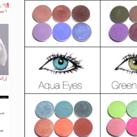
٦نصائح لاختيار العطر المناسب لكي
إزال