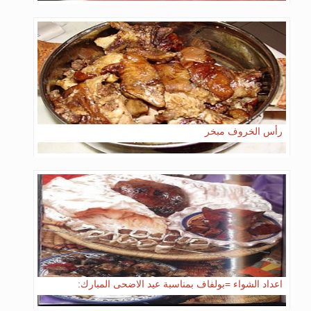
رأس الخروف مبخر
اعداد الشواء =بولفاف بمناسبة عيد الاضحى المبارك: