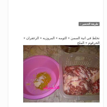
طريقة التحضير :
نخلط في انية السمن + الثومه + المروزيه + الزعفران +
الخرقوم + الملح