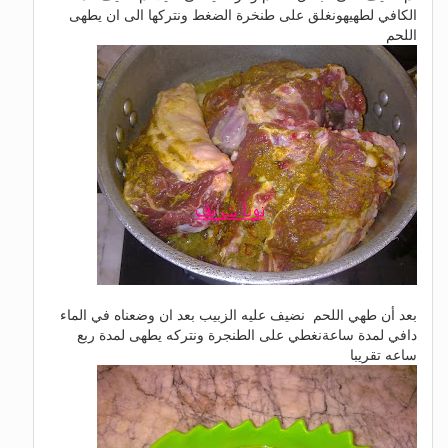
الكافي لطهيهونغلق على طنخرة الضغط ونتركها الى ان يطهى
اللحم
بعد أن طهي اللحم نضيف عليه الزبيب بعد ان وضعناه في الماء
دافي لمدة ساعةنغطي على الطنجرة ونتركه يطهى لمدة ربع
ساعه تقريبا