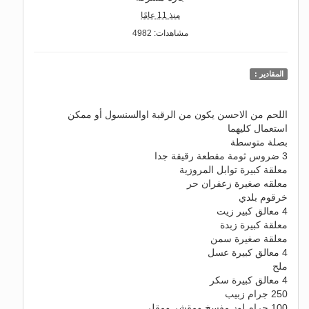
منذ 11 عامًا
مشاهدات: 4982
المقادير :
اللحم من الاحسن يكون من الرقبة اوالسنسول أو ممكن
استعمال كليهما
بصلة متوسطة
3 ضروس ثومة مقطعة رقيقة جدا
معلقة كبيرة توابل المروزية
معلقه صغيرة زعفران حر
خرقوم بلدي
4 معالق كبير زيت
معلقة كبيرة زبدة
معلقة صغيرة سمن
4 معالق كبيرة عسل
ملح
4 معالق كبيرة سكر
250 جرام زبيب
100 جرام لوز مفسخ ومقشر ومقلي