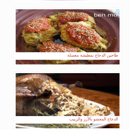
طاجين الدجاج بمطيشة معسلة
الدجاج المحشو بالأرز والزبيب