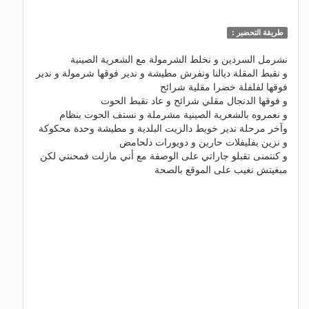
طريقة التحضير :
نشرمل السردين و نخلط الشرمولة مع الشعرية الصينية
و نقبط المقلة ديالنا ونفرش مطيشة و ندير فوقها شرمولة و ندير
فوقها لفلفلة خضرا مقلية شرائح
و فوقها الدنجال مقلي شرائح و عاد نقبط الحوت
و نعمروه بالشعرية الصينية مشرملة و نستف الحوت بنظام
وآخر مرحلة ندير خويط دالزيت البلدية و مطيشة وحدة محكوكة
و نزين بفليفلات حارين و دويورات دلحامض
و كنتمنى تقبلو جاراتي على الوصفة مع أني مازلت فمحنتي لكن
مبغيتش نغيب على الموقع بالصحة