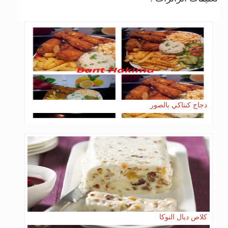
دجاج كنتاكي بالصور
كلاص ديال النوكا