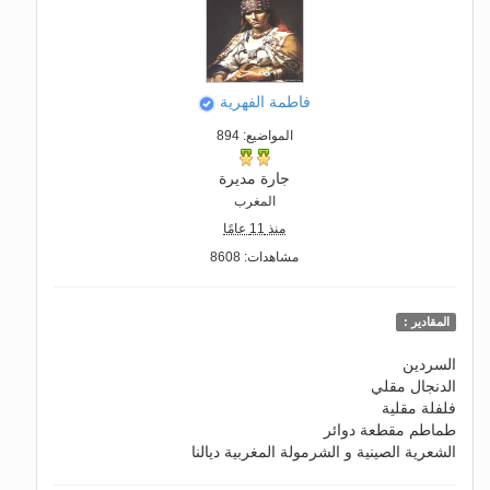
فاطمة الفهرية
المواضيع: 894
جارة مديرة
المغرب
منذ 11 عامًا
مشاهدات: 8608
المقادير :
السردين
الدنجال مقلي
فلفلة مقلية
طماطم مقطعة دوائر
الشعرية الصينية و الشرمولة المغربية ديالنا