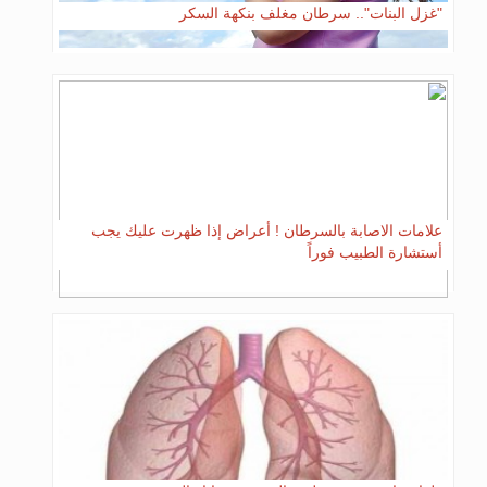
"غزل البنات".. سرطان مغلف بنكهة السكر
علامات الاصابة بالسرطان ! أعراض إذا ظهرت عليك يجب
أستشارة الطبيب فوراً