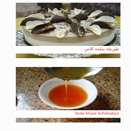
طورطة مثلجة كلاص
3esle khase bchebakiya