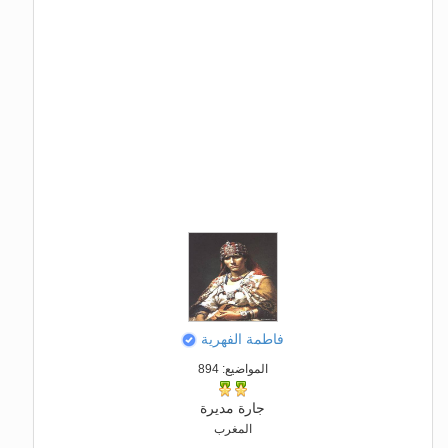
فاطمة الفهرية
المواضيع: 894
جارة مديرة
المغرب