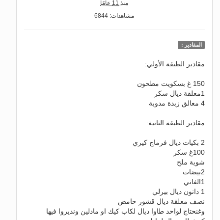
منذ 11 عامًا
مشاهدات: 6844
المقادير :
مقادير الطبقة الأولي:
150 غ بسكويت مطحون
1معلقة ديال سكر
4 معالق زبدة مدوبة
مقادير الطبقة التانية:
2 بكيات ديال فرماج كيري
100غ سكر
شوية ملح
2بيضات
1الفاني
1 دانون ديال بيرلي
نصف معلقة ديال قشور حامض
وغنحتاج لواحد طاوا ديال لكاب كيك او مادلين ونديروا فيها