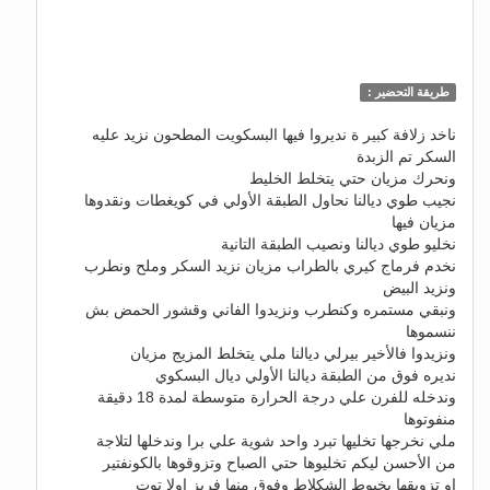
طريقة التحضير :
ناخد زلافة كبير ة نديروا فيها البسكويت المطحون نزيد عليه
السكر تم الزبدة
ونحرك مزيان حتي يتخلط الخليط
نجيب طوي ديالنا نحاول الطبقة الأولي في كويغطات ونقدوها
مزيان فيها
نخليو طوي ديالنا ونصيب الطبقة التانية
نخدم فرماج كيري بالطراب مزيان نزيد السكر وملح ونطرب
ونزيد البيض
ونبقي مستمره وكنطرب ونزيدوا الفاني وقشور الحمض بش
ننسموها
ونزيدوا فالأخير بيرلي ديالنا ملي يتخلط المزيج مزيان
نديره فوق من الطبقة ديالنا الأولي ديال البسكوي
وندخله للفرن علي درجة الحرارة متوسطة لمدة 18 دقيقة
منفوتوها
ملي نخرجها تخليها تبرد واحد شوية علي برا وندخلها لتلاجة
من الأحسن ليكم تخليوها حتي الصباح وتزوقوها بالكونفتير
او تزويقها بخيوط الشكلاط وفوق منها فريز اولا توت