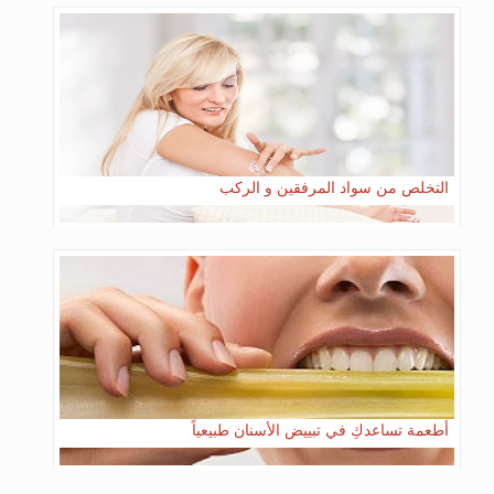
التخلص من سواد المرفقين و الركب
أطعمة تساعدكِ في تبييض الأسنان طبيعياً