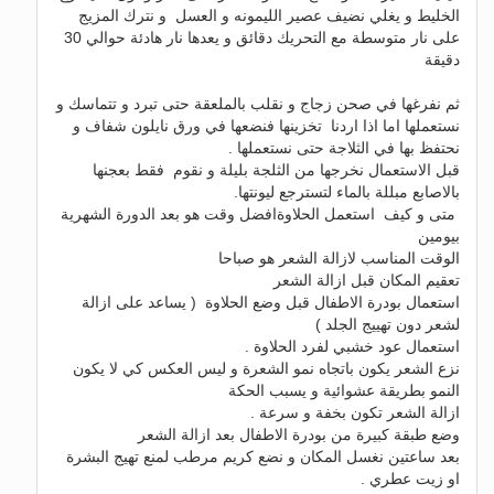
الخليط و يغلي نضيف عصير الليمونه و العسل و نترك المزيج
على نار متوسطة مع التحريك دقائق و يعدها نار هادئة حوالي 30
دقيقة
ثم نفرغها في صحن زجاج و نقلب بالملعقة حتى تبرد و تتماسك و
نستعملها اما اذا اردنا تخزينها فنضعها في ورق نايلون شفاف و
نحتفظ بها في الثلاجة حتى نستعملها .
قبل الاستعمال نخرجها من الثلجة بليلة و نقوم فقط بعجنها
بالاصابع مبللة بالماء لتسترجع ليونتها.
متى و كيف استعمل الحلاوةافضل وقت هو بعد الدورة الشهرية
بيومين
الوقت المناسب لازالة الشعر هو صباحا
تعقيم المكان قبل ازالة الشعر
استعمال بودرة الاطفال قبل وضع الحلاوة ( يساعد على ازالة
لشعر دون تهييج الجلد )
استعمال عود خشبي لفرد الحلاوة .
نزع الشعر يكون باتجاه نمو الشعرة و ليس العكس كي لا يكون
النمو بطريقة عشوائية و يسبب الحكة
ازالة الشعر تكون بخفة و سرعة .
وضع طبقة كبيرة من بودرة الاطفال بعد ازالة الشعر
بعد ساعتين نغسل المكان و نضع كريم مرطب لمنع تهيج البشرة
او زيت عطري .