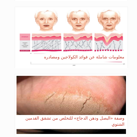
معلومات شاملة عن فوائد الكولاجين ومصادره
وصفة «البصل ودهن الدجاج» للتخلص من تشقق القدمين
الشتوي