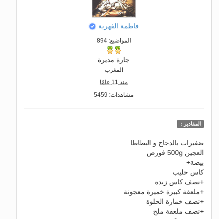
فاطمة الفهرية
المواضيع: 894
جارة مديرة
المغرب
منذ 11 عامًا
مشاهدات: 5459
المقادير :
ضفيرات بالدجاج و البطاطا
العجين 500g فورص
بيضة+
كاس حليب
+نصف كاس زبدة
+ملعقة كبيرة خميرة معجونة
+نصف خمارة الحلوة
+نصف ملعقة ملح