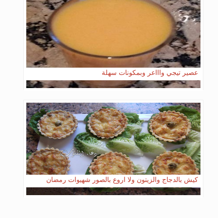
عصير تيجي واااعر وبمكونات سهلة
كيش بالدجاج والزيتون ولا اروع بالصور شهيوات رمضان