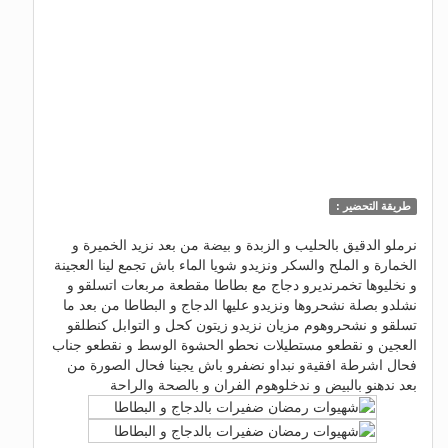
طريقة التحضير :
نرملو الدقيق بالحليب و الزبدة و بيضة من بعد نزيد الخميرة و
الخمارة و الملح والسكر ونزيدو شويا الماء باش تجمع لينا العجينة
و نخليوها تخمرنديرو دجاج مع بطاطا مقطعة مربعات اتسلقو و
نشلدو بصلة نشحروها ونزيدو عليها الدجاج و البطاطا من بعد ما
تسلقو و نشحروهوم مزيان نزيدو زيتون كحل و التوابل كنطلقو
العجين و نقطعو مستطيلات نحطو الحشوة الوسط و نقطعو جناب
فحال اشرطة افقيةو نبداو نضفرو باش يجينا فحال الصورة من
بعد ندهنو بالبيض و ندخلوهوم الفران و بالصحة والراحة