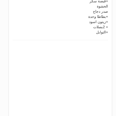
+قبصة سكر
الحشوة
صدر دجاج
+بطاطا وحدة
+زيتون اسود
+ 2بصلات
+التوابل