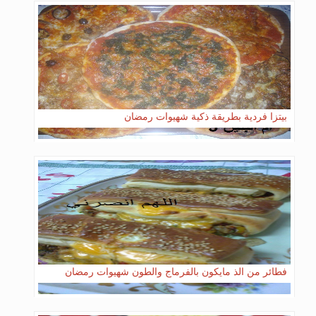
بيتزا فردية بطريقة ذكية شهيوات رمضان
فطائر من الذ مايكون بالفرماج والطون شهيوات رمضان