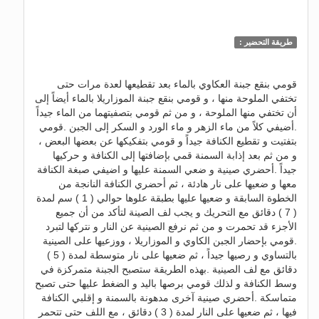
طريقة التحضير :
قومي بنقع جبنة العكاوي بالماء بعد تقطيعها لعدة مرات حتى
تختفي الملوحة منها ، و قومي بنقع جبنة الموزاريلا بالماء أيضاً إلى
أن تختفي منها الملوحة ، و من ثم قومي بتصفيتهما من الماء جيداً
.أضيفي كلاً من ماء الزهر و ماء الورد و السكر إلى الجبن .قومي
بتفتيت و تقطيع الكنافة جيداً و قومي بتفكيكها عن بعضها البعض ،
و من ثم بعد إذابة السمنة قمي بإضافتها إلى الكنافة و حركيها
جيداً .أحضري صينية و ضعي السمنة عليها و اضيفي صبغة الكنافة
معها و ضعيها على نار هادئة ، ثم أحضري الكنافة النانجة من
الخطوة السابقة و ضعيها عليها بطبقة علوها حوالي ( 1 ) سم لمدة
( 7 ) دقائق مع التحريك و يجب لف الصينة لتأكد من أن جميع
الأجزء قد تحمرت و من ثم نرفع الصينية عن النار و نتركها لتبرد
.قومي بإحضار الجبن الكاوي و الموزاريلا ، ووزعيها على الصينية
بالتساوي و رصيها جيداً ، ثم ضعيها على نار متوسطة لمدة ( 5 )
دقائق مع لف الصينية .بهذه الطريقة ستصبح الجبنة متمركزة في
وسط الكنافة و لذلك قومي برصها باليد و الضغط عليها حتى تصبح
متماسكة .أحضري صينية آخرى مدهونة بالسمنة و إقلبي الكنافة
فيها ، ثم ضعيها على النار لمدة ( 3 ) دقائق ، مع اللف حتى تتحمر