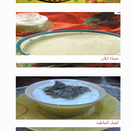
حساء ايلان
كشك الماظيه