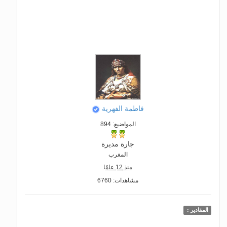
فاطمة الفهرية
المواضيع: 894
جارة مديرة
المغرب
منذ 12 عامًا
مشاهدات: 6760
المقادير :