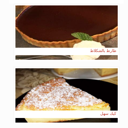
طارط بالشكلاط
كيك سهل