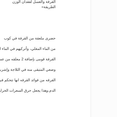
القرفة والعسل لفقدان الوزن
الطريقة=
حضرى ملعقة من القرفة في كوب
من الماء المغلي، وأتركيهم في الماء 
القرفة قومى بإضافة 2 معلقه من عسل النحل ثم اشربي نصف كمية المشروب قبل النوم ،
وضعي المتبقى منه في الثلاجة وإشربيه
القرفه من فوائد القرفه انها تتحكم
الدم،وهذا يجعل حرق السعرات الحراري