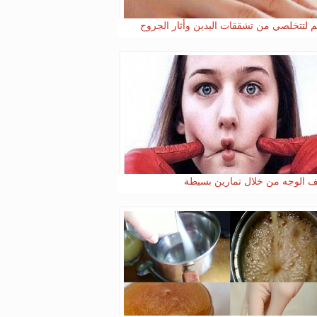
 لتتخلصي من تشققات اليدين وأثار الجروح
ف الوجه من خلال تمارين بسيطة