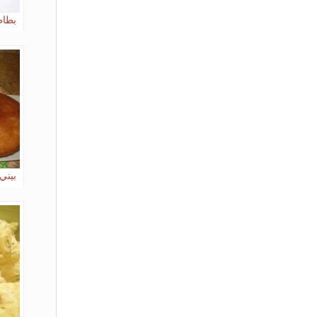
بطاط
بيني