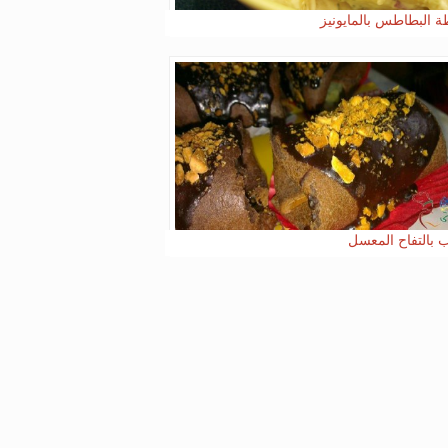
 البطاطس بالمايونيز
 بالتفاح المعسل