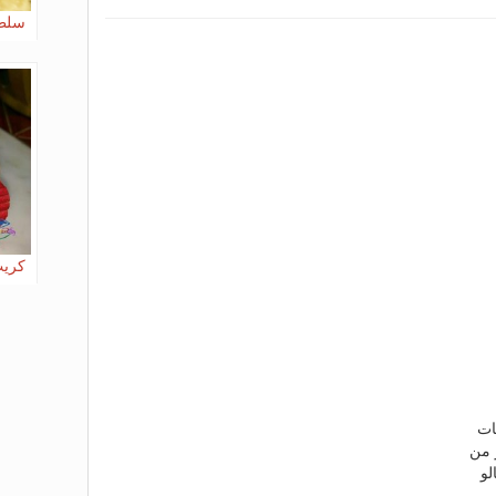
سلطة
كريب
ات
 من
لو