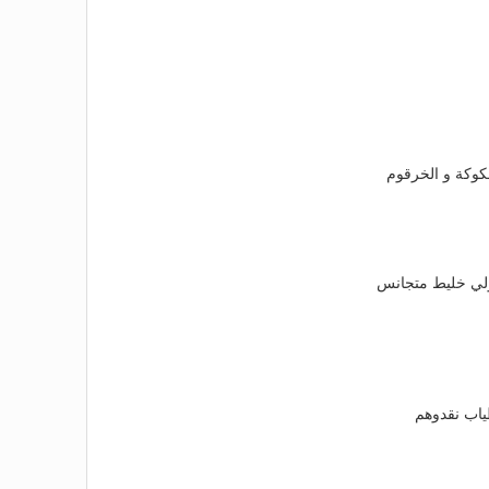
كوكة و الخرقوم
يولي خليط متجانس
طياب نقدوهم