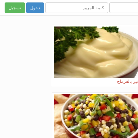
تسجيل
يز بالفرماج