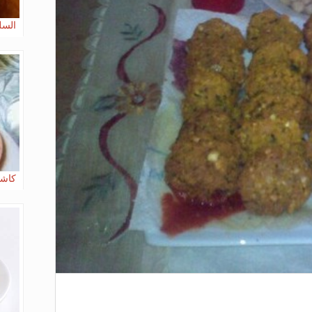
السل
كاشي