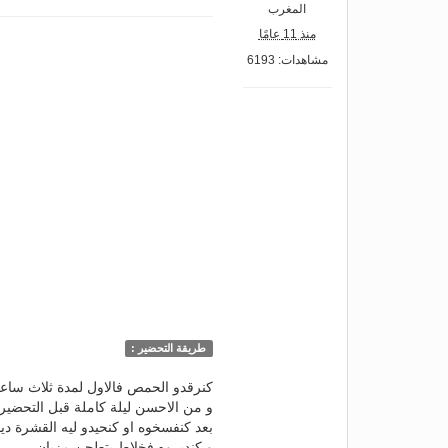
المغرب
منذ 11 عامًا
مشاهدات: 6193
طريقة التحضير :
كنرقدو الحمص فالاول لمدة ثلاث ساع
و من الاحسن ليلة كاملة قبل التحضير
بعد كنفسخوه او كنحيدو ليه القشرة ديا
و كنديروه فخلاط يتطحن مزيان