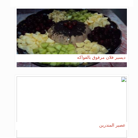
ديسير فلان مرفوق بالفواكه
عصير المندرين