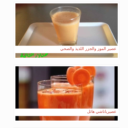
عصير الموز والجزر اللذيذ والصحي
عصيرباناشي هائل