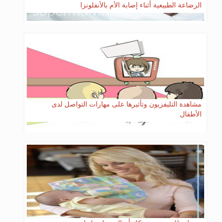
الرضاعة الطبيعية أثناء إصابة اﻷم باﻷنفلونزا
مشاهدة التليفزيون وتأثيرها على مهارات التواصل لدى
الأطفال