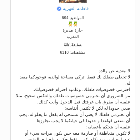
فاطمة الفهرية
المواضيع: 894
جارة مديرة
المغرب
منذ 12 عامًا
مشاهدات: 6110
لا تبعديه عن والده:
لا تجعلي طفلك لك فقط اتركي مساحة لوالده، فوجودكما مفيد
له.
احترمي خصوصيات طفلك، وعلميه احترام خصوصياتك:
من الضروري أن تحترمي خصوصيات طفلك والعكس صحيح، مثلا
علميه أن يطرق باب غرفتك قبل الدخول وأنت كذلك.
ضعي حدودا له لكن لا تكتمي أنفاسه:
أن تحترمي طفلك لا يعني أن تسمحي له بفعل ما يحلو له، يجب
أن تضعي قواعدا و حدودا في حياتكما لا يجب تجاوزها.
علميه أن يتحكم بأعصابه:
لا تكوني متعاطفة أو صارمة معه حين يكون مزاجه سيء أو
عندما يصاب بنوبة بكاء، كوني فقط حكيمة واختاري الوقت