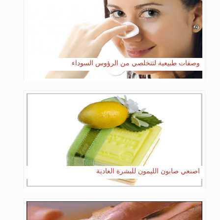
وصفات طبيعية لتتخلصي من الرؤوس السوداء
اصنعي صابون الليمون للبشرة العادية