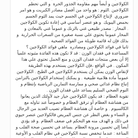
الكولاجين و أيضاً مهم مقاومة الجذور الحرة و التي تحطم
الكولاجين .الثوم : هو واحد من أفضل مصادر الكبريت و هو امر
ضروري لإنتاج الكولاجين في الجسم حيث يمد الثوم الجسم
بحمض اليبويك و هو عنصر أساسي في إعادة تكوين الكولاجين
. المحار : مصدر طبيعي غني بالزنك و عموماً غني بالمعادن و
المحار عموماً يحتوي علي نسبة صغيرة من السعرات الحرارية و
بذلك فإن له قائمة طويلة من الفوائد الصحية .
ثانيا في فوائد الكولاجين ومصادره ماهي فوائد الكولاجين ؟
المساعدة في فقدان الوزن : قد لا تكون هذه الفائدة مثبوته علمياً
إلا أن بعض منتجات فقدان الوزن و منع الحمل تحتوي علي هذا
المكون . في الواقع ،فإن الكولاجين يستخدم بهذه الطريقة
لإنقاص الوزن يمكن أن يستخدم الكولاجين في الطبخ . الكولاجين
عموماً مادة هلامية طبيعية . و يمكنك إستخدام الكولاجين بالتزامن
إتباع نظام غذائي صحي و ممارسة التمارين الرياضية بإنتظام و
النوم الصحي السليم يساعد علي فقدان الوزن .
تقوية العظام : قد يكون الكولاجين خيار جيد لأولئك الذين يعانوا
من هشاشة العظام أو ترقق العظام و خصوصاً عند تناوله مع
الكالسيوم . و خاصة أن هشاشة العظام تصيب العديد من الرجال
و النساء و بغض النظر عن جنس المريض فالكولاجين عنصر حيوي
في ذلك و الهدف منه هو التحكم في ضعف العظام .و قد يؤدي
أيضاً إلي تحسين مرونة العظام .يساعد في تحسين صحة القلب و
المناعة : عندما تنخفض نسبة الكولاجين في نظام القلب و الأوعية