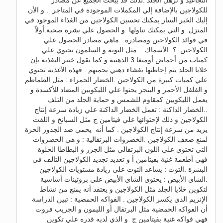
للكولاجين بالإضافة إلي المكملات الموجودة في المتاجر . و الأن
إليك الخبر السار يمكنك تحسين الكولاجين من الغذاء الموجود في
المنزل و التي يمكنك تناولها و الحصول علي بشرة صحية.أولاً
في فوائد الكولاجين ومصادره : ماهي مصادر الحصول علي
الكولاجين ؟ :الأسماك : مثل التونه و السلمون تحتوي علي
كميات من أحماض أوميغا 3 الدهنية و كما يقول خبير التغذية بإن
خلايا الجلد يتم إحاطتها بغشاء دهني يحميهم . فهذه الأغذية تحتوي
علي كميات كبيرة من الكولاجين .الخضار الحمراء : مثل الطماطم
و الفلفل الأحمر و البنجر يحتوا علي الليكوبين المضاد للأكسدة و
يعمل الليكوبين كمقاوم للشمس و حماية الجلد من التلف
..الخضار الداكنة : تعمل الخضار الداكنة علي زيادة سرعة إنتاج
الكولاجين و ذلك لإحتوائها علي فيتامين ج مثل السبانخ و اللفت
يزيد من سرعة إنتاج الكولاجين . كما أنه يحمي ضد الجذور الحرة
لمنع ضعف الكولاجين .الخضروات البرتقالية : و هي الخضروات
التي تحتوي علي اللون البرتقالي مثل الجزر و البطاطا الحلوة
فهي أطعمة غنية بفيتامين أ و تعديد تجديد الكولاجين التالف في
البشرة .التوت : يساعد التوت علي زيادة مستويات الكولاجين
.الشاي الأبيض : يحتوي الشاي الأبيض علي بروتينات أساسية
لتكوين خلايا الجلد مثل الكولاجين و يعتقد أنه يمنع من نشاط
الإنزيم الذي يكسر الكولاجين . الفواكه الحمضية : تبين الدراسة
أن الفواكه الحمضية مثل البرتقال أو الليمون و الجريب فروت
فهي فواكه غنية بفيتامين ج و الذي لديه قدره علي تكوين