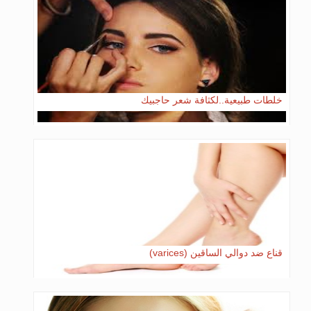
خلطات طبيعية..لكثافة شعر حاجبيك
قناع ضد دوالي الساقين (varices)