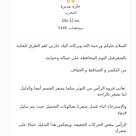
جارة مديرة
المغرب
منذ 12 عامًا
مشاهدات: 5448
السلام عليكم ورحمة الله وبركاته اليك جارتي اهم الطرق للعناية
بالشعرقبل النوم للمحافظة على جماله وحمايته
من التكسر و التساقط و الجفاف
تعاني فروة الرأس من التوتر مثلما يشعر الجسم أيضا والدليل
اننا نشعر بالراحة
والإسترخاء اثناء غسل شعرنا بصالونات التجميل حيث يتم تدليل
فروة
الرأس ببعض الحركات الخفيفة. وينعكس هذا التدليك جمالا على
شعرك