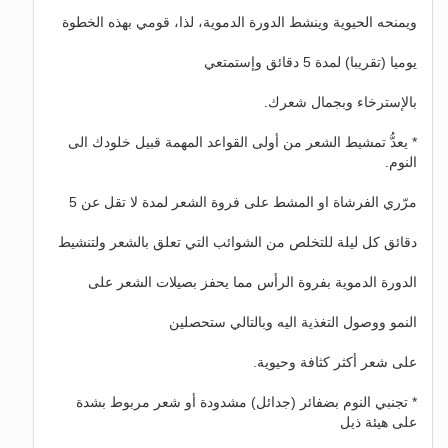
ويمنحه الحيوية وينشط الدورة الدموية، لذا، قومي بهذه الخطوة
يوميا (تقريبا) لمدة 5 دقائق وإستمتعي
بالإسترخاء وبجمال شعرك.
* يعدُّ تمشيط الشعر من أولى القواعد المهمة قبيل خلودك الى
النوم.
مرّري الفرشاة او المشط على فروة الشعر لمدة لا تقل عن 5
دقائق كل ليلة للتخلص من الشوائب التي تعلق بالشعر ولتنشيط
الدورة الدموية بفروة الرأس مما يحفز بصيلات الشعر على
النمو ووصول التغذية اليه وبالتالي ستحصلين
على شعر أكثر كثافة وحيوية.
* تجنبي النوم بضفائر (جدائل) مشدودة أو شعر مربوط بشدة
على هيئة ذيل