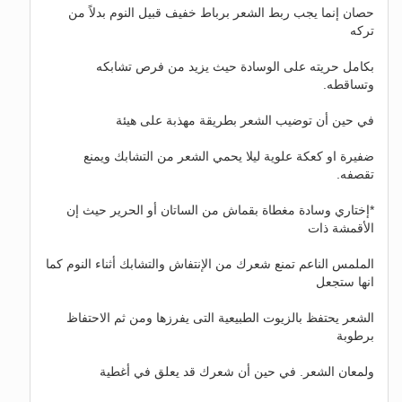
حصان إنما يجب ربط الشعر برباط خفيف قبيل النوم بدلاً من
تركه
بكامل حريته على الوسادة حيث يزيد من فرص تشابكه
وتساقطه.
في حين أن توضيب الشعر بطريقة مهذبة على هيئة
ضفيرة او كعكة علوية ليلا يحمي الشعر من التشابك ويمنع
تقصفه.
*إختاري وسادة مغطاة بقماش من الساتان أو الحرير حيث إن
الأقمشة ذات
الملمس الناعم تمنع شعرك من الإنتفاش والتشابك أثناء النوم كما
انها ستجعل
الشعر يحتفظ بالزيوت الطبيعية التى يفرزها ومن ثم الاحتفاظ
برطوبة
ولمعان الشعر. في حين أن شعرك قد يعلق في أغطية