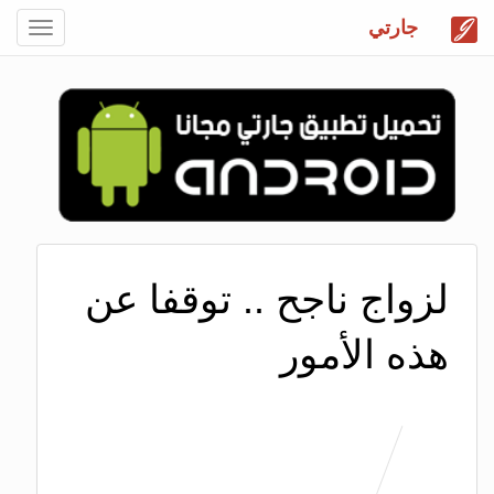
جارتي
Toggle
gation
لزواج ناجح .. توقفا عن
هذه الأمور