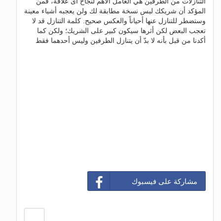
التنازلات من الطرفين هي العامل الأهم لنجاح أى علاقة، فمن
المؤكد أن شريكك ليس نسخة مطابقة لك ولن يعجبه أشياء معينة
وستضطر للتنازل عنها أحياناً والعكس صحيح. كلمة التنازل قد لا
تعجب البعض لكن أثرها سيكون كبير على الشريك؛ ولكن كما
أكدنا من قبل بأنه لا بدّ أن يتنازل الطرفين وليس أحدهما فقط
مشاركة على فيسبوك