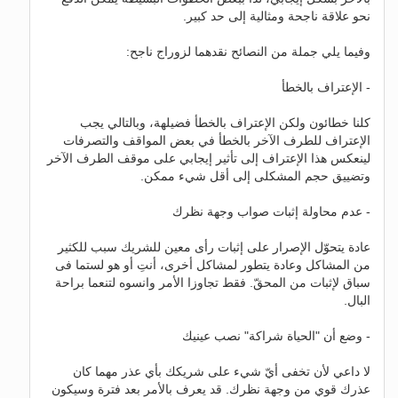
نحو علاقة ناجحة ومثالية إلى حد كبير.
وفيما يلي جملة من النصائح نقدهما لزوراج ناجح:
- الإعتراف بالخطأ
كلنا خطائون ولكن الإعتراف بالخطأ فضيلهة، وبالتالي يجب
الإعتراف للطرف الآخر بالخطأ في بعض المواقف والتصرفات
لينعكس هذا الإعتراف إلى تأثير إيجابي على موقف الطرف الآخر
وتضييق حجم المشكلى إلى أقل شيء ممكن.
- عدم محاولة إثبات صواب وجهة نظرك
عادة يتحوّل الإصرار على إثبات رأى معين للشريك سبب للكثير
من المشاكل وعادة يتطور لمشاكل أخرى، أنتِ أو هو لستما فى
سباق لإثبات من المحقّ. فقط تجاوزا الأمر وانسوه لتنعما براحة
البال.
- وضع أن "الحياة شراكة" نصب عينيك
لا داعي لأن تخفى أيّ شيء على شريكك بأي عذر مهما كان
عذرك قوي من وجهة نظرك. قد يعرف بالأمر بعد فترة وسيكون