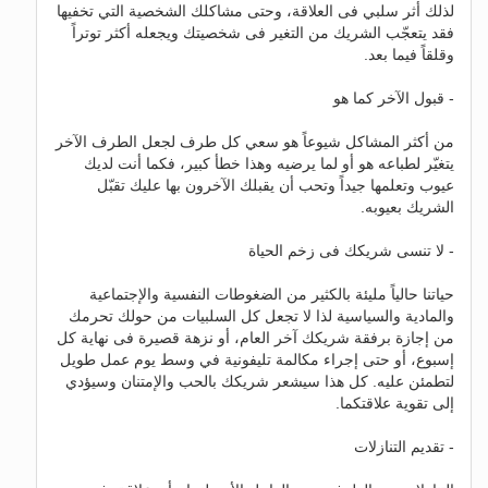
لذلك أثر سلبي فى العلاقة، وحتى مشاكلك الشخصية التي تخفيها
فقد يتعجّب الشريك من التغير فى شخصيتك ويجعله أكثر توتراً
وقلقاً فيما بعد.
- قبول الآخر كما هو
من أكثر المشاكل شيوعاً هو سعي كل طرف لجعل الطرف الآخر
يتغيّر لطباعه هو أو لما يرضيه وهذا خطأ كبير، فكما أنت لديك
عيوب وتعلمها جيداً وتحب أن يقبلك الآخرون بها عليك تقبّل
الشريك بعيوبه.
- لا تنسى شريكك فى زخم الحياة
حياتنا حالياً مليئة بالكثير من الضغوطات النفسية والإجتماعية
والمادية والسياسية لذا لا تجعل كل السلبيات من حولك تحرمك
من إجازة برفقة شريكك آخر العام، أو نزهة قصيرة فى نهاية كل
إسبوع، أو حتى إجراء مكالمة تليفونية في وسط يوم عمل طويل
لتطمئن عليه. كل هذا سيشعر شريكك بالحب والإمتنان وسيؤدي
إلى تقوية علاقتكما.
- تقديم التنازلات