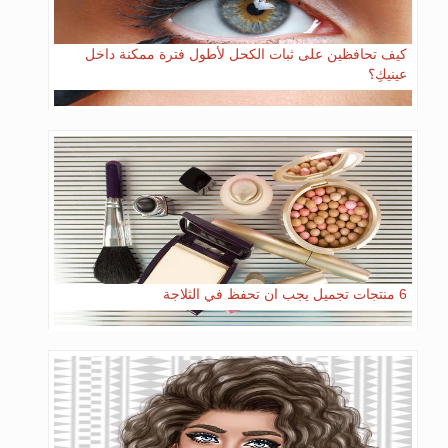
كيف تحافظين على ثبات الكحل ﻷطول فترة ممكنة داخل
عينيكِ؟
6 منتجات تجميل يجب ان تحفظ في الثلاجة