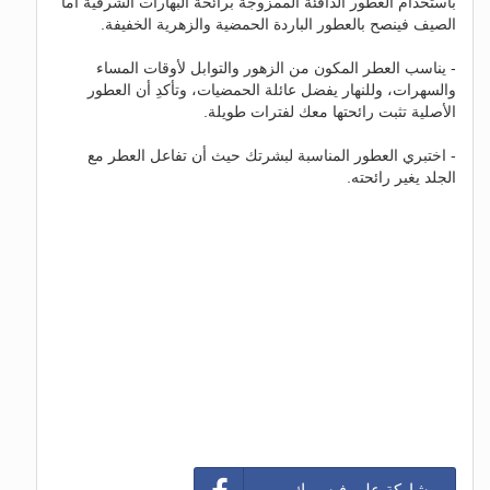
باستخدام العطور الدافئة الممزوجة برائحة البهارات الشرقية أما
الصيف فينصح بالعطور الباردة الحمضية والزهرية الخفيفة.
- يناسب العطر المكون من الزهور والتوابل لأوقات المساء
والسهرات، وللنهار يفضل عائلة الحمضيات، وتأكدِ أن العطور
الأصلية تثبت رائحتها معك لفترات طويلة.
- اختبري العطور المناسبة لبشرتك حيث أن تفاعل العطر مع
الجلد يغير رائحته.
مشاركة على فيسبوك