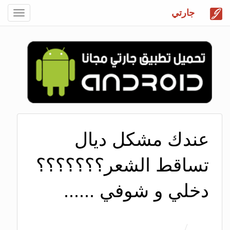
جارتي
Toggle
gation
عندك مشكل ديال
تساقط الشعر؟؟؟؟؟؟؟
دخلي و شوفي ......