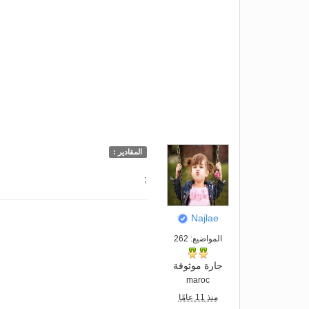
المقادير :
;
Najlae
المواضيع: 262
جارة موثوقة
maroc
منذ 11 عامًا