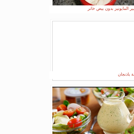
ر المايونيز بدون بيض خاتر
ة باذنجان