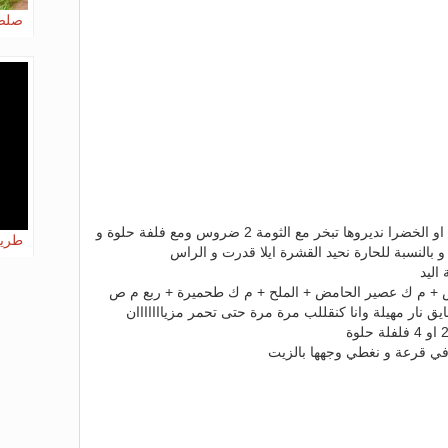
صلص
ناخدو الحارة الصغيرة نص كيلو الحمرا او الخضرا نديروها تبخر مع الثومة 2 ضروس ومع فلفة حلوة و
طريق
 و بالنسبة للحارة نحيد القشرة ايلا قدرت و الراس
س + م ك عصير الحامض + الملح + م ك طحميرة + ربع م ص
في قرعة و نغطي وجهها بالزيت