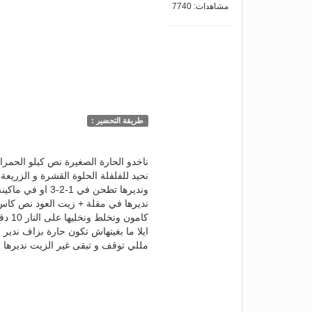
مشاهدات: 7740
طريقة التحضير :
نحيد للفلفلة الحلوة القشرة و الزريعة
ونديرها تطحن في 1-2-3 او في ماكينة اليد
نديرها في مقلة + زيت العود نص كا
كامون ونخلط ونخليها على النار 10 دقايق نار مهيلة وانا كنقللب مرة مرة حتى تحمر مزيااااااان
ايلا ما بغيتهاش تكون حارة بزاف ندير 2 او 4 فلفلة حلوة
مللي توقف و تبقى غير الزيت نديرها 