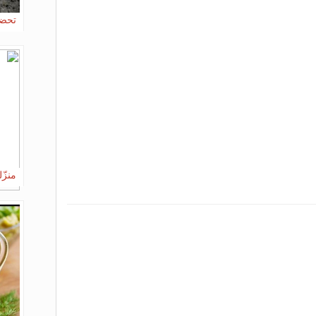
تحضي
منزّل