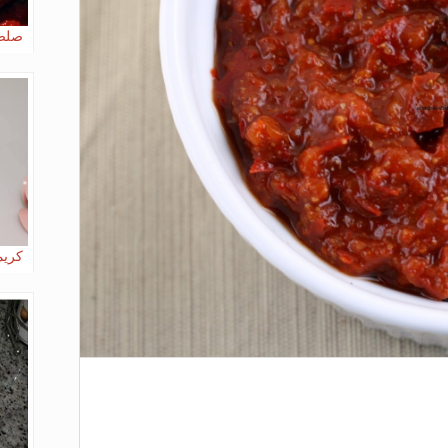
صلصة
كريما