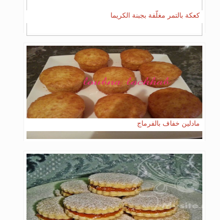
كعكة بالتمر مغلّفة بجبنة الكريما
مادلين خفاف بالفرماج