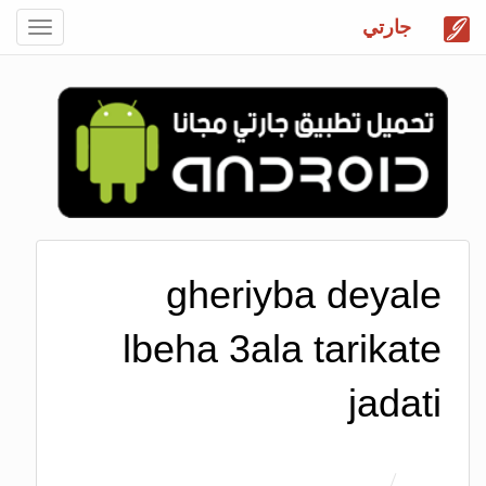
جارتي
Toggle
gation
gheriyba deyale
lbeha 3ala tarikate
jadati