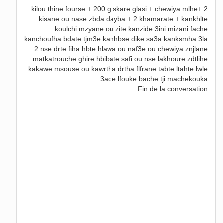
kilou thine fourse + 200 g skare glasi + chewiya mlhe+ 2
kisane ou nase zbda dayba + 2 khamarate + kankhlte
koulchi mzyane ou zite kanzide 3ini mizani fache
kanchoufha bdate tjm3e kanhbse dike sa3a kanksmha 3la
2 nse drte fiha hbte hlawa ou naf3e ou chewiya znjlane
matkatrouche ghire hbibate safi ou nse lakhoure zdtlihe
kakawe msouse ou kawrtha drtha flfrane tabte ltahte lwle
3ade lfouke bache tji machekouka
Fin de la conversation