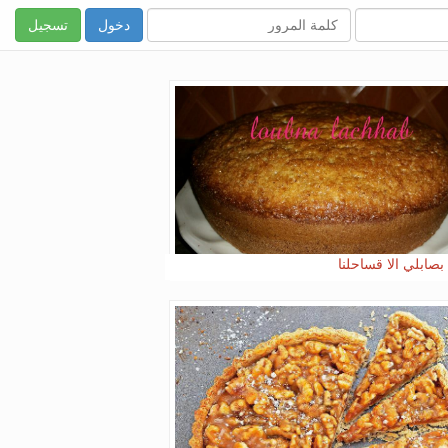
تسجيل
بصابلي الا قساحلنا