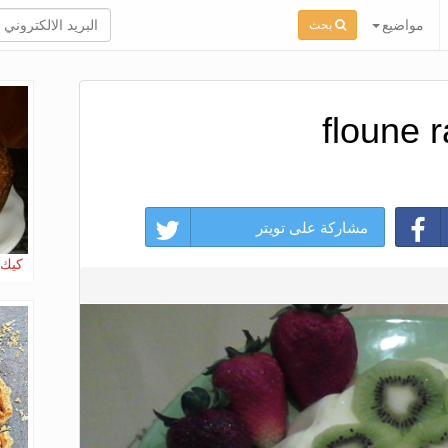
مواضيع
بحث
floune r
مشاركة على تويتر
كيك 