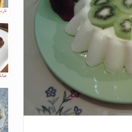
تارت
صابل