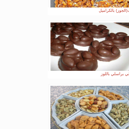
(الجوز) بالكراميل
ي براسلي باللوز