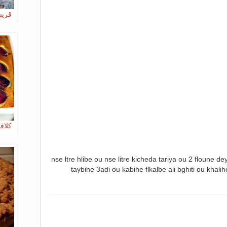
قريش
كلاف
nse ltre hlibe ou nse litre kicheda tariya ou 2 floune 
taybihe 3adi ou kabihe flkalbe ali bghiti ou khalihe