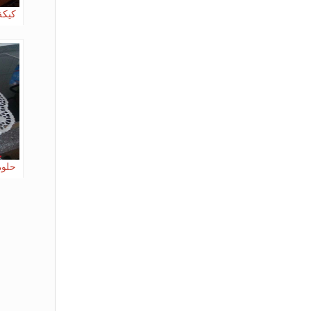
كيكة 
حلوة