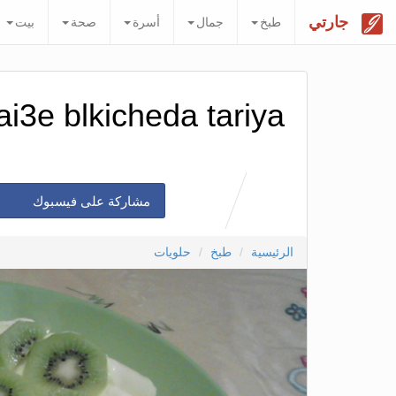
جارتي
طبخ
جمال
أسرة
صحة
بيت
ai3e blkicheda tariya
مشاركة على فيسبوك
الرئيسية
طبخ
حلويات