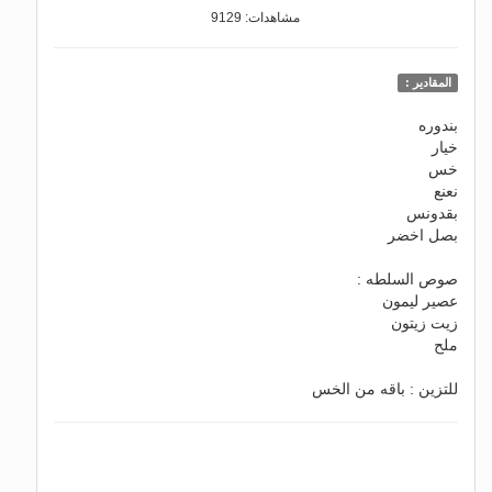
مشاهدات: 9129
المقادير :
بندوره
خيار
خس
نعنع
بقدونس
بصل اخضر
صوص السلطه :
عصير ليمون
زيت زيتون
ملح
للتزين : باقه من الخس