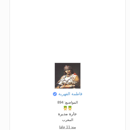
فاطمة الفهرية
المواضيع: 894
جارة مديرة
المغرب
منذ 11 عامًا