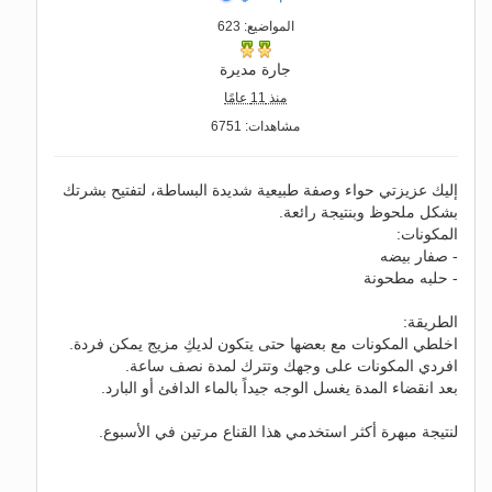
المواضيع: 623
جارة مديرة
منذ 11 عامًا
مشاهدات: 6751
إليك عزيزتي حواء وصفة طبيعية شديدة البساطة، لتفتيح بشرتك
بشكل ملحوظ وبنتيجة رائعة.
المكونات:
- صفار بيضه
- حلبه مطحونة
الطريقة:
اخلطي المكونات مع بعضها حتى يتكون لديكِ مزيج يمكن فردة.
افردي المكونات على وجهك وتترك لمدة نصف ساعة.
بعد انقضاء المدة يغسل الوجه جيداً بالماء الدافئ أو البارد.
لنتيجة مبهرة أكثر استخدمي هذا القناع مرتين في الأسبوع.