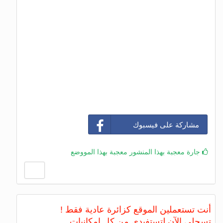
مشاركة على فيسبوك
جارة معجبة بهذا المنشور معجبة بهذا المووضع
أنت تستعملين الموقع كزائرة عادية فقط !
تسجلي الآن لتستفيدي من كل امكانيات